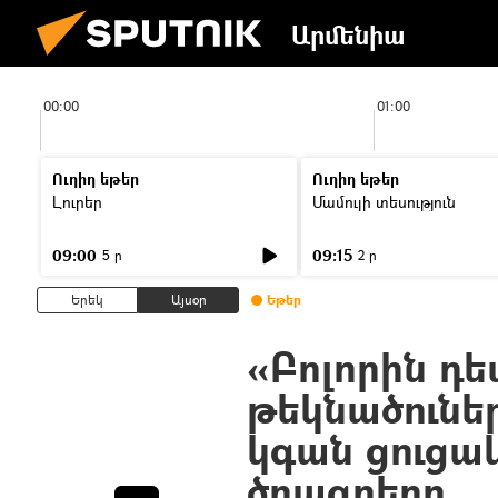
Արմենիա
00:00
01:00
Ուղիղ եթեր
Ուղիղ եթեր
Լուրեր
Մամուլի տեսություն
09:00
09:15
5 ր
2 ր
Երեկ
Այսօր
Եթեր
«Բոլորին դե
թեկնածուներ
կգան ցուցակ
ծրագրերը