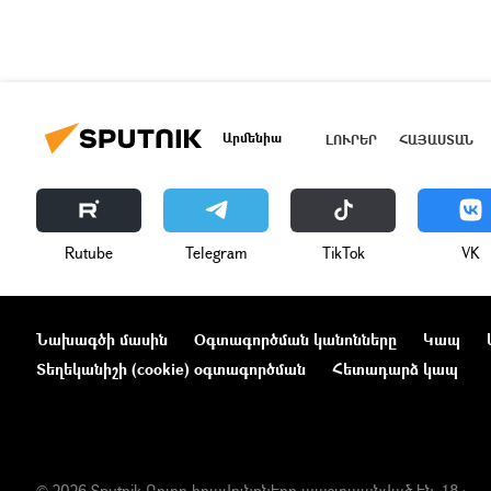
Արմենիա
ԼՈՒՐԵՐ
ՀԱՅԱՍՏԱՆ
Rutube
Telegram
ТikТоk
VK
Նախագծի մասին
Օգտագործման կանոնները
Կապ
Տեղեկանիշի (cookie) օգտագործման
Հետադարձ կապ
© 2026 Sputnik Բոլոր իրավունքները պաշտպանված են. 18+