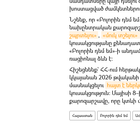
մանդատները վայր դնելու
խոստացված ժամկետներու
Նշենք, որ «Բոլորին դեմ ե
նախընտրական քարոզարշա
շպրտելու»
,
«մուկ տշելու» 
կուսակցությանը քննադատո
«Բոլորին դեմ եմ»-ի անդա
ռացիոնալ ձևն է։
Հիշեցնենք` ՀՀ-ում հերթ
կկայանան 2026 թվականի հ
մասնակցելու
հայտ է ներկ
կուսակցություն։ Մայիսի 
քարոզարշավը, որը կտևի մի
Հայաստան
Բոլորին դեմ եմ
ԱԺ