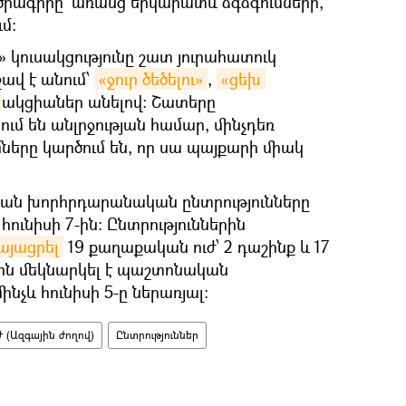
 ծրագիրը՝ առանց երկարատև ձգձգումների,
մ։
մ» կուսակցությունը շատ յուրահատուկ
վ է անում՝
«ջուր ծեծելու»
,
«ցեխ 
ակցիաներ անելով։ Շատերը
ւմ են անլրջության համար, մինչդեռ
մները կարծում են, որ սա պայքարի միակ
ական խորհրդարանական ընտրությունները
ունիսի 7-ին։ Ընտրություններին
այացրել
19 քաղաքական ուժ՝ 2 դաշինք և 17
8–ին մեկնարկել է պաշտոնական
նչև հունիսի 5-ը ներառյալ։
 (Ազգային ժողով)
Ընտրություններ