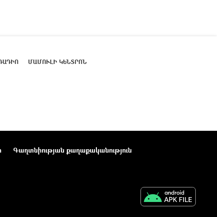
ՌԱԴԻՈ
ՄԱՄՈՒԼԻ ԿԵՆՏՐՈՆ
ր
Գաղտնիության քաղաքականություն