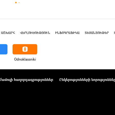
ԱՇԽԱՐՀ
ՎԵՐԼՈՒԾՈՒԹՅՈՒՆ
ԻՆՖՈԳՐԱՖԻԿԱ
ՏԵՍԱՆՅՈՒԹԵՐ
Odnoklassniki
Մամուլի հաղորդագրություններ
Ընկերությունների նորություննե