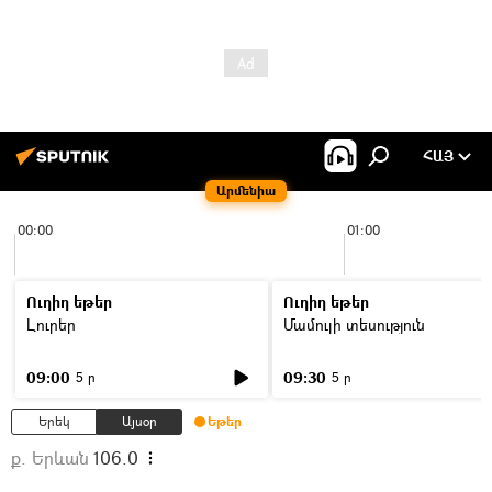
ՀԱՅ
Արմենիա
00:00
01:00
Ուղիղ եթեր
Ուղիղ եթեր
Լուրեր
Մամուլի տեսություն
09:00
09:30
5 ր
5 ր
Երեկ
Այսօր
Եթեր
ք. Երևան
106.0