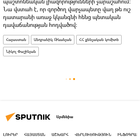
պաշտոնեական լիազորությունների չարաշահում:
Նա վստահ է, որ գործող վարչապետը վաղ թե ուշ
դատարանի առաջ կկանգնի հենց պետական
դավաճանության հոդվածով։
Հայաստան
Անդրանիկ Թևանյան
ՀՀ քննչական կոմիտե
Նիկոլ Փաշինյան
Արմենիա
ԼՈՒՐԵՐ
ՀԱՅԱՍՏԱՆ
ԱՇԽԱՐՀ
ՎԵՐԼՈՒԾՈՒԹՅՈՒՆ
ԻՆՖՈԳՐԱՖ