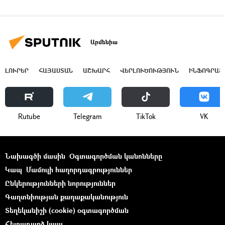
Արմենիա
ԼՈՒՐԵՐ
ՀԱՅԱՍՏԱՆ
ԱՇԽԱՐՀ
ՎԵՐԼՈՒԾՈՒԹՅՈՒՆ
ԻՆՖՈԳՐԱՖ
Rutube
Telegram
ТikТоk
VK
Նախագծի մասին
Օգտագործման կանոնները
Կապ
Մամուլի հաղորդագրություններ
Ընկերությունների նորություններ
Գաղտնիության քաղաքականություն
Տեղեկանիշի (cookie) օգտագործման
Հետադարձ կապ