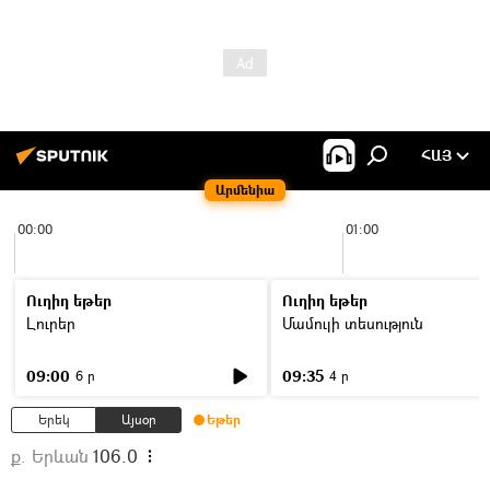
ՀԱՅ
Արմենիա
00:00
01:00
Ուղիղ եթեր
Ուղիղ եթեր
Լուրեր
Մամուլի տեսություն
09:00
09:35
6 ր
4 ր
Երեկ
Այսօր
Եթեր
ք. Երևան
106.0