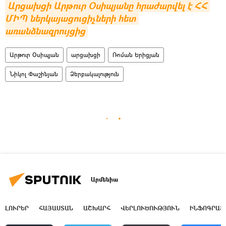
Արցախցի Արթուր Օսիպյանը հրաժարվել է ՀՀ 
ՄԻՊ ներկայացուցիչների հետ 
առանձնազրույցից
Արթուր Օսիպյան
արցախցի
Ռոման Երիցյան
Նիկոլ Փաշինյան
Ձերբակալություն
Արմենիա
ԼՈՒՐԵՐ
ՀԱՅԱՍՏԱՆ
ԱՇԽԱՐՀ
ՎԵՐԼՈՒԾՈՒԹՅՈՒՆ
ԻՆՖՈԳՐԱՖ