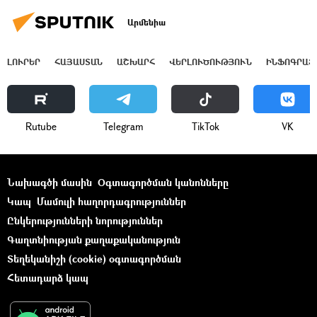
Արմենիա
ԼՈՒՐԵՐ
ՀԱՅԱՍՏԱՆ
ԱՇԽԱՐՀ
ՎԵՐԼՈՒԾՈՒԹՅՈՒՆ
ԻՆՖՈԳՐԱՖ
Rutube
Telegram
ТikТоk
VK
Նախագծի մասին
Օգտագործման կանոնները
Կապ
Մամուլի հաղորդագրություններ
Ընկերությունների նորություններ
Գաղտնիության քաղաքականություն
Տեղեկանիշի (cookie) օգտագործման
Հետադարձ կապ