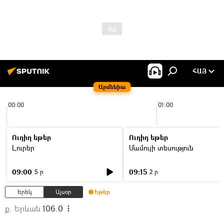
ՀԱՅ
Արմենիա
00:00
01:00
Ուղիղ եթեր
Ուղիղ եթեր
Լուրեր
Մամուլի տեսություն
09:00
09:15
5 ր
2 ր
Երեկ
Այսօր
Եթեր
ք. Երևան
106.0