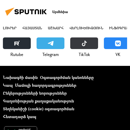
Արմենիա
ԼՈՒՐԵՐ
ՀԱՅԱՍՏԱՆ
ԱՇԽԱՐՀ
ՎԵՐԼՈՒԾՈՒԹՅՈՒՆ
ԻՆՖՈԳՐԱՖ
Rutube
Telegram
ТikТоk
VK
Նախագծի մասին
Օգտագործման կանոնները
Կապ
Մամուլի հաղորդագրություններ
Ընկերությունների նորություններ
Գաղտնիության քաղաքականություն
Տեղեկանիշի (cookie) օգտագործման
Հետադարձ կապ