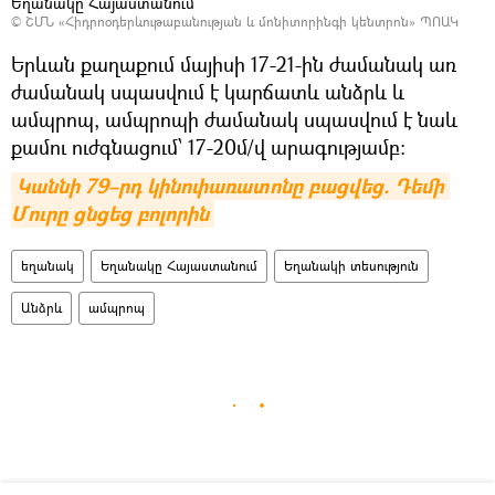
Եղանակը Հայաստանում
©
ՇՄՆ «Հիդրոօդերևութաբանության և մոնիտորինգի կենտրոն» ՊՈԱԿ
Երևան քաղաքում մայիսի 17-21-ին ժամանակ առ
ժամանակ սպասվում է կարճատև անձրև և
ամպրոպ, ամպրոպի ժամանակ սպասվում է նաև
քամու ուժգնացում՝ 17-20մ/վ արագությամբ։
Կաննի 79–րդ կինոփառատոնը բացվեց. Դեմի 
Մուրը ցնցեց բոլորին
եղանակ
Եղանակը Հայաստանում
Եղանակի տեսություն
Անձրև
ամպրոպ