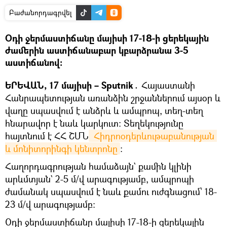
Բաժանորդագրվել
Օդի ջերմաստիճանը մայիսի 17-18-ի ցերեկային
ժամերին աստիճանաբար կբարձրանա 3-5
աստիճանով։
ԵՐԵՎԱՆ, 17 մայիսի – Sputnik․
Հայաստանի
Հանրապետության առանձին շրջաններում այսօր և
վաղը սպասվում է անձրև և ամպրոպ, տեղ-տեղ
հնարավոր է նաև կարկուտ: Տեղեկությունը
հայտնում է ՀՀ ՇՄՆ
 Հիդրոօդերևութաբանության 
և մոնիտորինգի կենտրոնը
։
Հաղորդագրության համաձայն` քամին կլինի
արևմտյան` 2-5 մ/վ արագությամբ, ամպրոպի
ժամանակ սպասվում է նաև քամու ուժգնացում՝ 18-
23 մ/վ արագությամբ։
Օդի ջերմաստիճանը մայիսի 17-18-ի ցերեկային