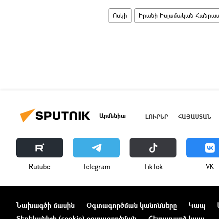
Ոսկի
Իրանի Իսլամական Հանրապ
Արմենիա
ԼՈՒՐԵՐ
ՀԱՅԱՍՏԱՆ
Rutube
Telegram
ТikТоk
VK
Նախագծի մասին
Օգտագործման կանոնները
Կապ
Տեղեկանիշի (cookie) օգտագործման
Հետադարձ կապ