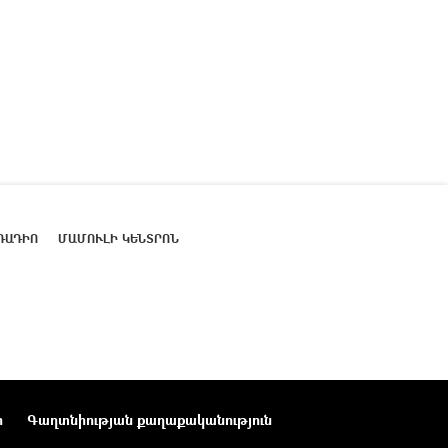
ՌԱԴԻՈ
ՄԱՄՈՒԼԻ ԿԵՆՏՐՈՆ
ր
Գաղտնիության քաղաքականություն