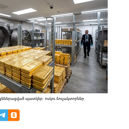
եներացված պատկեր. ոսկու ձուլակտորներ