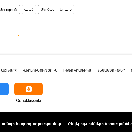
ետություն
գնաճ
Մերձավոր Արևելք
ԱՇԽԱՐՀ
ՎԵՐԼՈՒԾՈՒԹՅՈՒՆ
ԻՆՖՈԳՐԱՖԻԿԱ
ՏԵՍԱՆՅՈՒԹԵՐ
Odnoklassniki
Մամուլի հաղորդագրություններ
Ընկերությունների նորություննե