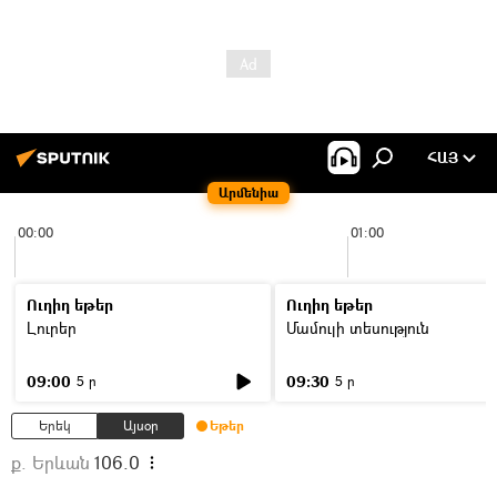
ՀԱՅ
Արմենիա
00:00
01:00
Ուղիղ եթեր
Ուղիղ եթեր
Լուրեր
Մամուլի տեսություն
09:00
09:30
5 ր
5 ր
Երեկ
Այսօր
Եթեր
ք. Երևան
106.0