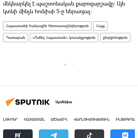
մեկնարկել է պաշտոնական քարոզարշավը։ Այն
կտևի մինչև հունիսի 5-ը ներառյալ։
Հայաստանի հանրային հեռուստաընկերություն
Հայց
Դատարան
«Ուժեղ Հայաստան» կուսակցություն
ընդդիմություն
Արմենիա
ԼՈՒՐԵՐ
ՀԱՅԱՍՏԱՆ
ԱՇԽԱՐՀ
ՎԵՐԼՈՒԾՈՒԹՅՈՒՆ
ԻՆՖՈԳՐԱՖ