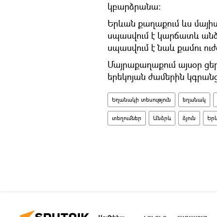
կբարձրանա։
Երևան քաղաքում ևս մայի
սպասվում է կարճատև ան
սպասվում է նաև քամու ուժ
Մայրաքաղաքում այսօր ցեր
երեկոյան ժամերին կգրանց
Եղանակի տեսություն
եղանակ
տեղումներ
Անձրև
ձյուն
Եր