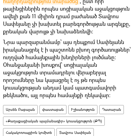
հաղորդագրություն տարածեց
, ըստ որի՝
թալինցիներին որպես սոցիալական աջակցություն
ավելի քան 11 միլիոն դրամ բաժանած Տավրոս
Սափեյանը չի խախտել բարեգործության արգելքը,
քրեական վարույթ չի նախաձեռնվի։
Նրա պարզաբանմամբ՝ այս դեպքում Սափեյանն
իրականացրել է ի պաշտոնե բխող գործառույթներ՝
ուղղված համայնքային խնդիրների լուծմանը:
Օհանջանյանի խոսքով՝ սոցիալական
աջակցություն տրամադրելու վերաբերյալ
որոշումները նա կայացրել է ոչ թե որպես
կուսակցության անդամ կամ պատգամավորի
թեկնածու, այլ որպես համայնքի ղեկավար:
Արսեն Բաբայան
փաստաբան
Իշխանություն
Դատարան
«Քաղաքացիական պայմանագիր» կուսակցություն (ՔՊ)
Հակակոռուպցիոն կոմիտե
Տավրոս Սափեյան