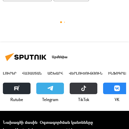
Արմենիա
ԼՈՒՐԵՐ
ՀԱՅԱՍՏԱՆ
ԱՇԽԱՐՀ
ՎԵՐԼՈՒԾՈՒԹՅՈՒՆ
ԻՆՖՈԳՐԱՖ
Rutube
Telegram
ТikТоk
VK
Նախագծի մասին
Օգտագործման կանոնները