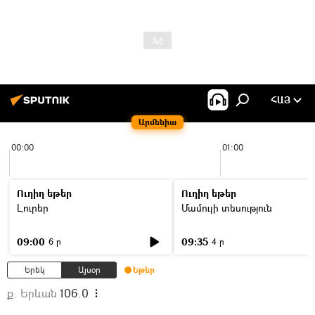
ՀԱՅ
Արմենիա
00:00
01:00
Ուղիղ եթեր
Ուղիղ եթեր
Լուրեր
Մամուլի տեսություն
09:00
09:35
6 ր
4 ր
Երեկ
Այսօր
Եթեր
ք. Երևան
106.0