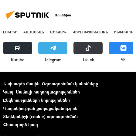
Արմենիա
ԼՈՒՐԵՐ
ՀԱՅԱՍՏԱՆ
ԱՇԽԱՐՀ
ՎԵՐԼՈՒԾՈՒԹՅՈՒՆ
ԻՆՖՈԳՐԱՖ
Rutube
Telegram
ТikТоk
VK
Նախագծի մասին
Օգտագործման կանոնները
Կապ
Մամուլի հաղորդագրություններ
Ընկերությունների նորություններ
Գաղտնիության քաղաքականություն
Տեղեկանիշի (cookie) օգտագործման
Հետադարձ կապ