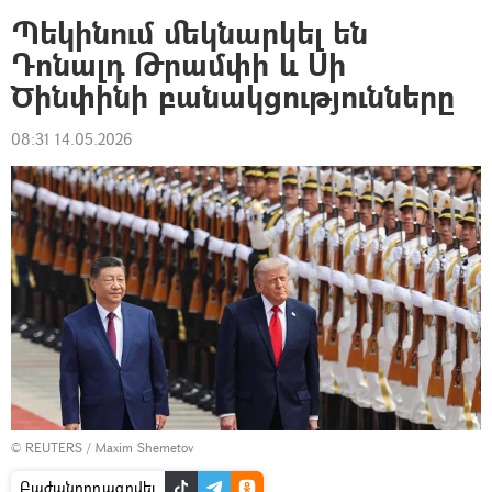
Պեկինում մեկնարկել են
Դոնալդ Թրամփի և Սի
Ծինփինի բանակցությունները
08:31 14.05.2026
© REUTERS / Maxim Shemetov
Բաժանորդագրվել