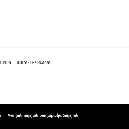
ՌԱԴԻՈ
ՄԱՄՈՒԼԻ ԿԵՆՏՐՈՆ
ր
Գաղտնիության քաղաքականություն