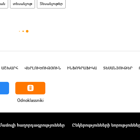
տան
տեսանյութ
Տեսանյութեր
ԱՇԽԱՐՀ
ՎԵՐԼՈՒԾՈՒԹՅՈՒՆ
ԻՆՖՈԳՐԱՖԻԿԱ
ՏԵՍԱՆՅՈՒԹԵՐ
Odnoklassniki
Մամուլի հաղորդագրություններ
Ընկերությունների նորություննե