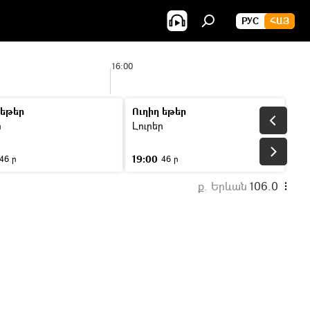
РУС
ՀԱՅ
16:00
 եթեր
Ուղիղ եթեր
ր
Լուրեր
19:00
46 ր
46 ր
ք. Երևան
106.0