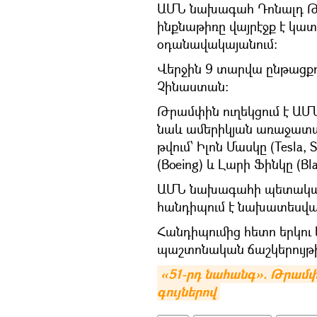
ԱՄՆ նախագահ Դոնալդ Թ
ինքնաթիռը վայրէջք է կատ
օդանավակայանում:
Վերջին 9 տարվա ընթացք
Չինաստան։
Թրամփին ուղեկցում է Ա
նաև ամերիկյան առաջատար
թվում՝ Իլոն Մասկը (Tesla, 
(Boeing) և Լարի Ֆինկը (Bla
ԱՄՆ նախագահի պետական ա
հանդիպում է նախատեսվա
Հանդիպումից հետո երկու
պաշտոնական ճաշկերույթ
«51-րդ նահանգ». Թրամփը
գույներով