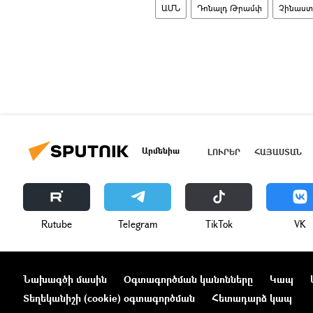
ԱՄՆ
Դոնալդ Թրամփ
Չինաս
Արմենիա
ԼՈՒՐԵՐ
ՀԱՅԱՍՏԱՆ
Rutube
Telegram
ТikТоk
VK
Նախագծի մասին
Օգտագործման կանոնները
Կապ
Տեղեկանիշի (cookie) օգտագործման
Հետադարձ կապ