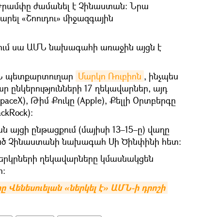
րամփը ժամանել է Չինաստան: Նրա
արել «Շոուդու» միջազգային
ում սա ԱՄՆ նախագահի առաջին այցն է
ՄՆ պետքարտուղար
Մարկո Ռուբիոն
, ինչպես
 ընկերությունների 17 ղեկավարներ, այդ
SpaceX), Թիմ Քուկը (Apple), Քելլի Օրտբերգը
ckRock):
յցի ընթացքում (մայիսի 13–15–ը) վաղը
ծ Չինաստանի նախագահ Սի Ծինփինի հետ։
 երկրների ղեկավարները կմասնակցեն
ի:
 Վենեսուելան «ներկել է» ԱՄՆ-ի դրոշի 