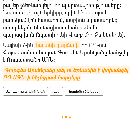
քայլեր չձեռնարկելու իր պարտավորությունները։
Նա ասել էր` այն երկիրը, որին Մոսկվայում
բարեկամ էին համարում, ամբիոն տրամադրեց
ահաբեկչին՝ նեոնացիստական ռեժիմի
պարագլխին (նկատի ունի Վլադիմիր Զելենսկուն)։
Մայիսի 7-ին
հայտնի դարձավ,
որ ՌԴ-ում
Հայաստանի դեսպան Գուրգեն Արսենյանը կանչվել
է Ռուսաստանի ԱԳՆ։
Գուրգեն Արսենյանը լսել ու Երևանին է փոխանցել 
ՌԴ ԱԳՆ–ի հնչեցրած հարցերը
Մարգարիտա Սիմոնյան
դատ
Վլադիմիր Զելենսկի