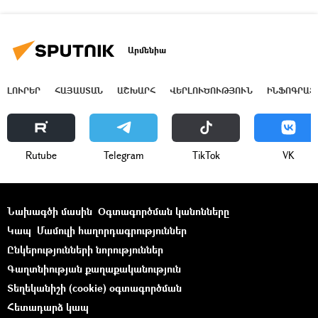
Արմենիա
ԼՈՒՐԵՐ
ՀԱՅԱՍՏԱՆ
ԱՇԽԱՐՀ
ՎԵՐԼՈՒԾՈՒԹՅՈՒՆ
ԻՆՖՈԳՐԱՖ
Rutube
Telegram
ТikТоk
VK
Նախագծի մասին
Օգտագործման կանոնները
Կապ
Մամուլի հաղորդագրություններ
Ընկերությունների նորություններ
Գաղտնիության քաղաքականություն
Տեղեկանիշի (cookie) օգտագործման
Հետադարձ կապ