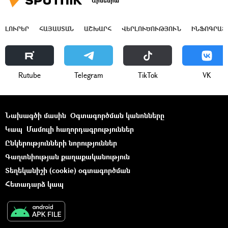
Արմենիա
ԼՈՒՐԵՐ
ՀԱՅԱՍՏԱՆ
ԱՇԽԱՐՀ
ՎԵՐԼՈՒԾՈՒԹՅՈՒՆ
ԻՆՖՈԳՐԱՖ
Rutube
Telegram
ТikТоk
VK
Նախագծի մասին
Օգտագործման կանոնները
Կապ
Մամուլի հաղորդագրություններ
Ընկերությունների նորություններ
Գաղտնիության քաղաքականություն
Տեղեկանիշի (cookie) օգտագործման
Հետադարձ կապ