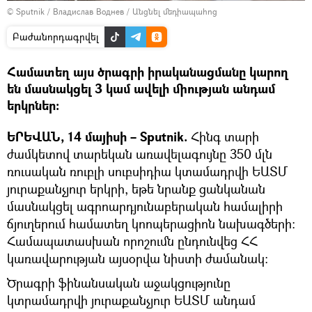
© Sputnik / Владислав Воднев
/
Անցնել մեդիապահոց
Բաժանորդագրվել
Համատեղ այս ծրագրի իրականացմանը կարող
են մասնակցել 3 կամ ավելի միության անդամ
երկրներ։
ԵՐԵՎԱՆ, 14 մայիսի – Sputnik.
Հինգ տարի
ժամկետով տարեկան առավելագույնը 350 մլն
ռուսական ռուբլի սուբսիդիա կտամադրվի ԵԱՏՄ
յուրաքանչյուր երկրի, եթե նրանք ցանկանան
մասնակցել ագրոարդյունաբերական համալիրի
ճյուղերում համատեղ կոոպերացիոն նախագծերի։
Համապատասխան որոշումն ընդունվեց ՀՀ
կառավարության այսօրվա նիստի ժամանակ։
Ծրագրի ֆինանսական աջակցությունը
կտրամադրվի յուրաքանչյուր ԵԱՏՄ անդամ