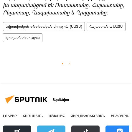
ին անդամակցում են Ռուսաստանը, Հայաստանը,
Բելառուսը, Ղազախստանը և Ղրղզստանը։
Եվրասիական տնտեսական միություն (ԵԱՏՄ)
Հայաստան և ԵԱՏՄ
գյուղատնտեսություն
Արմենիա
ԼՈՒՐԵՐ
ՀԱՅԱՍՏԱՆ
ԱՇԽԱՐՀ
ՎԵՐԼՈՒԾՈՒԹՅՈՒՆ
ԻՆՖՈԳՐԱՖ