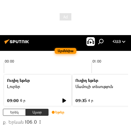
ՀԱՅ
Արմենիա
00:00
01:00
Ուղիղ եթեր
Ուղիղ եթեր
Լուրեր
Մամուլի տեսություն
09:00
09:35
6 ր
4 ր
Երեկ
Այսօր
Եթեր
ք. Երևան
106.0