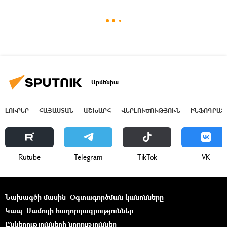
Արմենիա
ԼՈՒՐԵՐ
ՀԱՅԱՍՏԱՆ
ԱՇԽԱՐՀ
ՎԵՐԼՈՒԾՈՒԹՅՈՒՆ
ԻՆՖՈԳՐԱՖ
Rutube
Telegram
ТikТоk
VK
Նախագծի մասին
Օգտագործման կանոնները
Կապ
Մամուլի հաղորդագրություններ
Ընկերությունների նորություններ