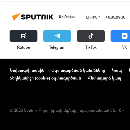
Արմենիա
ԼՈՒՐԵՐ
ՀԱՅԱՍՏԱՆ
Rutube
Telegram
ТikТоk
VK
Նախագծի մասին
Օգտագործման կանոնները
Կապ
Տեղեկանիշի (cookie) օգտագործման
Հետադարձ կապ
© 2026 Sputnik Բոլոր իրավունքները պաշտպանված են. 18+