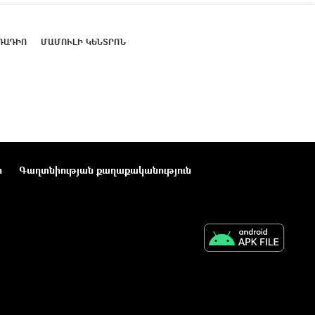
ՌԱԴԻՈ
ՄԱՄՈՒԼԻ ԿԵՆՏՐՈՆ
ր
Գաղտնիության քաղաքականություն