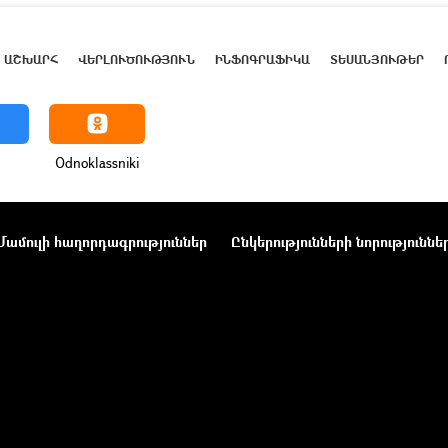
ԱՇԽԱՐՀ
ՎԵՐԼՈՒԾՈՒԹՅՈՒՆ
ԻՆՖՈԳՐԱՖԻԿԱ
ՏԵՍԱՆՅՈՒԹԵՐ
Odnoklassniki
Մամուլի հաղորդագրություններ
Ընկերությունների նորություննե