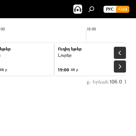
РУС
ՀԱՅ
:00
16:00
 եթեր
Ուղիղ եթեր
ր
Լուրեր
19:00
46 ր
46 ր
ք. Երևան
106.0