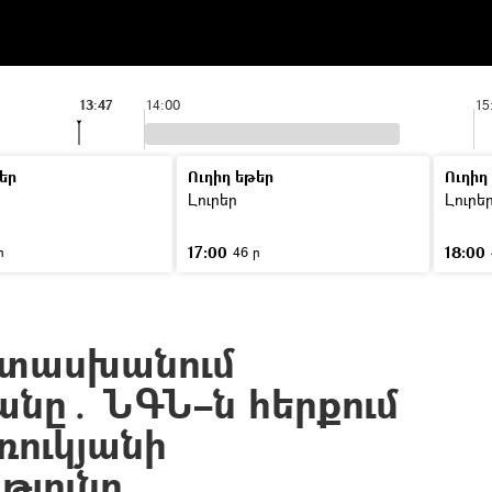
13:47
14:00
15
եր
Ուղիղ եթեր
Ուղիղ
Լուրեր
Լուրե
17:00
18:00
ր
46 ր
տասխանում
անը․ ՆԳՆ–ն հերքում
ռուկյանի
թյունը