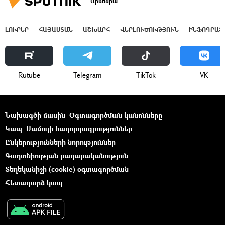
Արմենիա
ԼՈՒՐԵՐ
ՀԱՅԱՍՏԱՆ
ԱՇԽԱՐՀ
ՎԵՐԼՈՒԾՈՒԹՅՈՒՆ
ԻՆՖՈԳՐԱՖ
Rutube
Telegram
ТikТоk
VK
Նախագծի մասին
Օգտագործման կանոնները
Կապ
Մամուլի հաղորդագրություններ
Ընկերությունների նորություններ
Գաղտնիության քաղաքականություն
Տեղեկանիշի (cookie) օգտագործման
Հետադարձ կապ