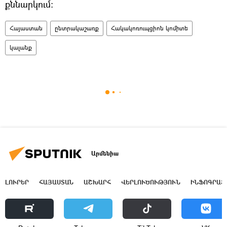
քննարկում։
Հայաստան
ընտրակաշառք
Հակակոռուպցիոն կոմիտե
կալանք
Արմենիա
ԼՈՒՐԵՐ
ՀԱՅԱՍՏԱՆ
ԱՇԽԱՐՀ
ՎԵՐԼՈՒԾՈՒԹՅՈՒՆ
ԻՆՖՈԳՐԱՖ