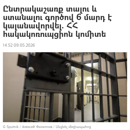
Ընտրակաշառք տալու և
ստանալու գործով 6 մարդ է
կալանավորվել. ՀՀ
հակակոռուպցիոն կոմիտե
14:52 09.05.2026
© Sputnik / Алексей Филиппов
/
Անցնել մեդիապահոց