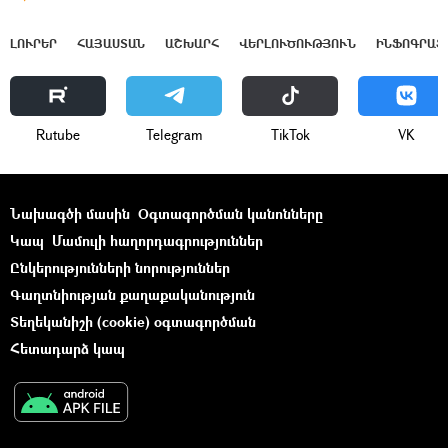
ԼՈՒՐԵՐ
ՀԱՅԱՍՏԱՆ
ԱՇԽԱՐՀ
ՎԵՐԼՈՒԾՈՒԹՅՈՒՆ
ԻՆՖՈԳՐԱՖ
Rutube
Telegram
ТikТоk
VK
Նախագծի մասին
Օգտագործման կանոնները
Կապ
Մամուլի հաղորդագրություններ
Ընկերությունների նորություններ
Գաղտնիության քաղաքականություն
Տեղեկանիշի (cookie) օգտագործման
Հետադարձ կապ