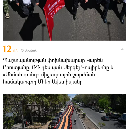
12
© Sputnik
/13
Պաշտպանության փոխնախարար Կարեն
Բրուտյանը, ՌԴ դեսպան Սերգեյ Կոպիրկինը և
«Անմահ գունդ» միջազգային շարժման
համակարգող Մհեր Ավետիսյանը