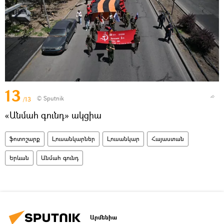
13
© Sputnik
/13
«Անմահ գունդ» ակցիա
ֆոտոշարք
Լուսանկարներ
Լուսանկար
Հայաստան
Երևան
Անմահ գունդ
Արմենիա