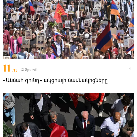
11
© Sputnik
/13
«Անմահ գունդ» ակցիայի մասնակիցները