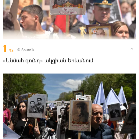
1
© Sputnik
/13
«Անմահ գունդ» ակցիան Երևանում