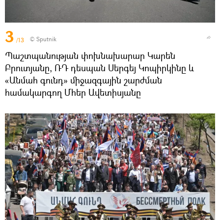
3
© Sputnik
/13
Պաշտպանության փոխնախարար Կարեն
Բրուտյանը, ՌԴ դեսպան Սերգեյ Կոպիրկինը և
«Անմահ գունդ» միջազգային շարժման
համակարգող Մհեր Ավետիսյանը