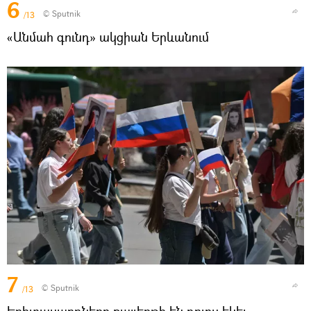
6
© Sputnik
/13
«Անմահ գունդ» ակցիան Երևանում
7
© Sputnik
/13