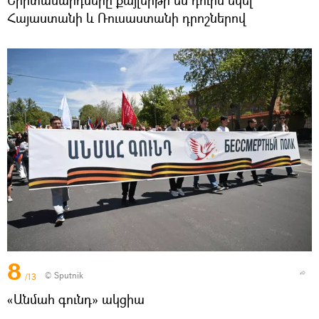
Երիտասարդները քայլերթի են դուրս եկել
Հայաստանի և Ռուսաստանի դրոշներով
8
© Sputnik
/13
«Անմահ գունդ» ակցիա