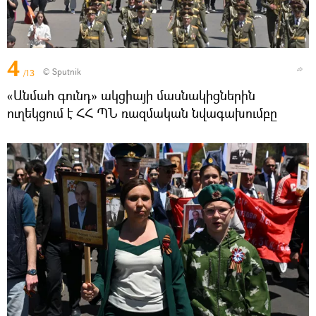
4
© Sputnik
/13
«Անմահ գունդ» ակցիայի մասնակիցներին
ուղեկցում է ՀՀ ՊՆ ռազմական նվագախումբը