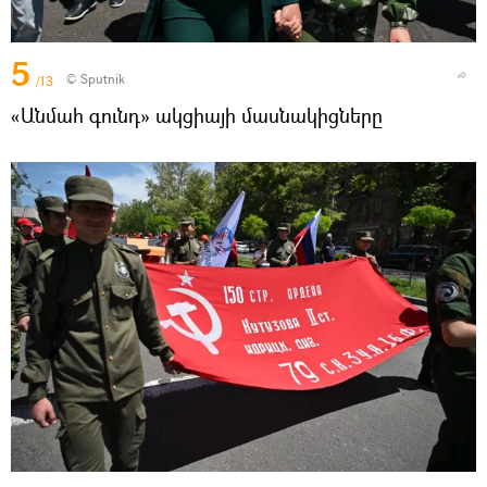
5
© Sputnik
/13
«Անմահ գունդ» ակցիայի մասնակիցները