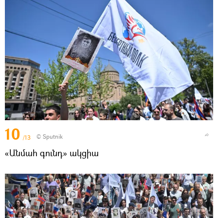
10
© Sputnik
/13
«Անմահ գունդ» ակցիա