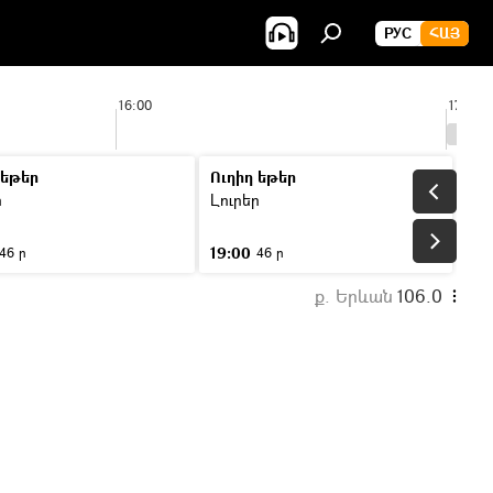
РУС
ՀԱՅ
16:00
17:00
 եթեր
Ուղիղ եթեր
ր
Լուրեր
19:00
46 ր
46 ր
ք. Երևան
106.0