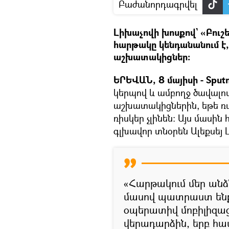
Բաժանորդագրվել
Լիխաչովի խոսքով` «Բուշե
հարթակը կենդանանում է,
աշխատակիցներ:
ԵՐԵՎԱՆ, 8 մայիսի - Sputn
կերպով և ամբողջ ծավալո
աշխատակիցներին, եթե ռ
ռիսկեր չլինեն: Այս մասի
գլխավոր տնօրեն Ալեքսեյ 
«Հարթակում մեր ան
մասով պատրաստ են
օպերատիվ մոբիլիզաց
վերադարձին, երբ հա