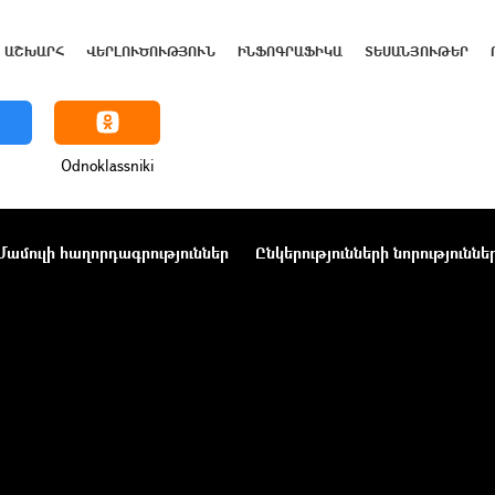
ԱՇԽԱՐՀ
ՎԵՐԼՈՒԾՈՒԹՅՈՒՆ
ԻՆՖՈԳՐԱՖԻԿԱ
ՏԵՍԱՆՅՈՒԹԵՐ
Odnoklassniki
Մամուլի հաղորդագրություններ
Ընկերությունների նորություննե