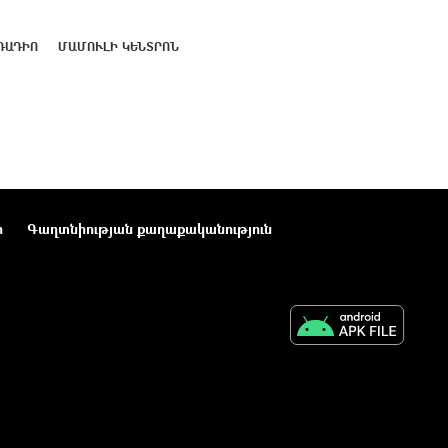
ՌԱԴԻՈ
ՄԱՄՈՒԼԻ ԿԵՆՏՐՈՆ
ր
Գաղտնիության քաղաքականություն