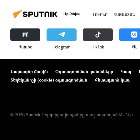
Արմենիա
ԼՈՒՐԵՐ
ՀԱՅԱՍՏԱՆ
Rutube
Telegram
ТikТоk
VK
Նախագծի մասին
Օգտագործման կանոնները
Կապ
Տեղեկանիշի (cookie) օգտագործման
Հետադարձ կապ
© 2026 Sputnik Բոլոր իրավունքները պաշտպանված են. 18+