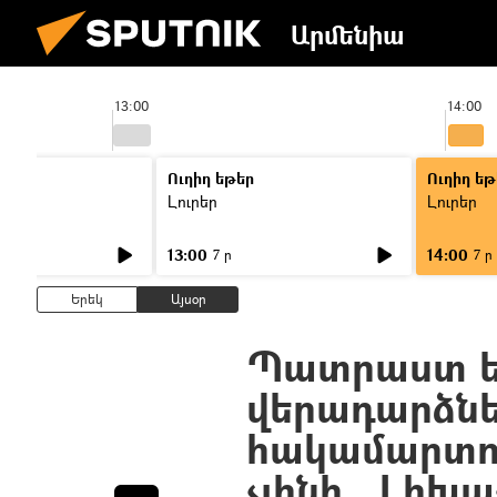
Արմենիա
13:00
14:00
Ուղիղ եթեր
Ուղիղ եթ
Լուրեր
Լուրեր
13:00
14:00
7 ր
7 ր
Երեկ
Այսօր
Պատրաստ ե
վերադարձնե
հակամարտու
չլինի․ Լիխա