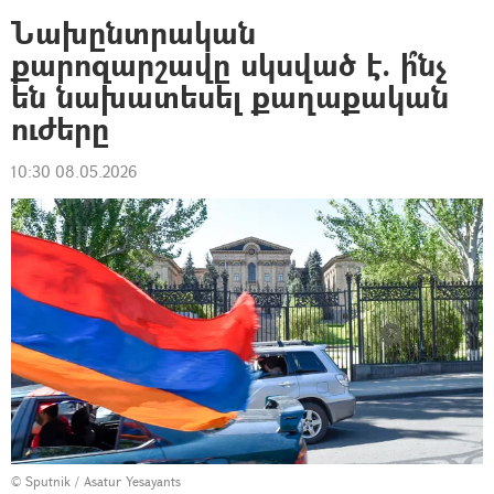
Նախընտրական
քարոզարշավը սկսված է. ի՞նչ
են նախատեսել քաղաքական
ուժերը
10:30 08.05.2026
© Sputnik / Asatur Yesayants