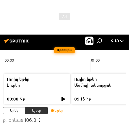
ՀԱՅ
Արմենիա
00:00
01:00
Ուղիղ եթեր
Ուղիղ եթեր
Լուրեր
Մամուլի տեսություն
09:00
09:15
5 ր
2 ր
Երեկ
Այսօր
Եթեր
ք. Երևան
106.0