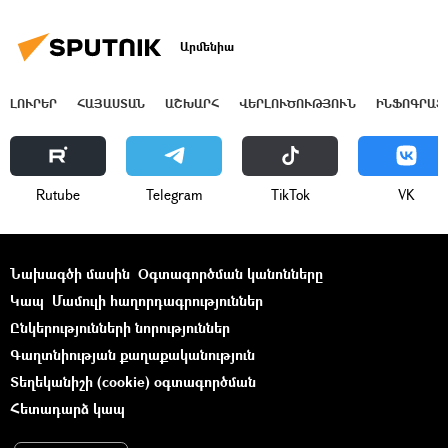
Արմենիա
ԼՈՒՐԵՐ
ՀԱՅԱՍՏԱՆ
ԱՇԽԱՐՀ
ՎԵՐԼՈՒԾՈՒԹՅՈՒՆ
ԻՆՖՈԳՐԱՖ
Rutube
Telegram
ТikТоk
VK
Նախագծի մասին
Օգտագործման կանոնները
Կապ
Մամուլի հաղորդագրություններ
Ընկերությունների նորություններ
Գաղտնիության քաղաքականություն
Տեղեկանիշի (cookie) օգտագործման
Հետադարձ կապ