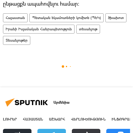
ընթացքն ապահովելու համար։
Հայաստան
Պետական եկամուտների կոմիտե (ՊԵԿ)
ծխախոտ
Իրանի Իսլամական Հանրապետություն
տեսանյութ
Տեսանյութեր
Արմենիա
ԼՈՒՐԵՐ
ՀԱՅԱՍՏԱՆ
ԱՇԽԱՐՀ
ՎԵՐԼՈՒԾՈՒԹՅՈՒՆ
ԻՆՖՈԳՐԱՖ