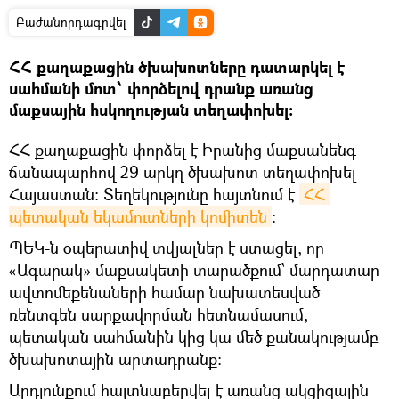
Բաժանորդագրվել
ՀՀ քաղաքացին ծխախոտները դատարկել է
սահմանի մոտ՝ փորձելով դրանք առանց
մաքսային հսկողության տեղափոխել։
ՀՀ քաղաքացին փորձել է Իրանից մաքսանենգ
ճանապարհով 29 արկղ ծխախոտ տեղափոխել
Հայաստան։ Տեղեկությունը հայտնում է
ՀՀ 
պետական եկամուտների կոմիտեն
։
ՊԵԿ-ն օպերատիվ տվյալներ է ստացել, որ
«Ագարակ» մաքսակետի տարածքում՝ մարդատար
ավտոմեքենաների համար նախատեսված
ռենտգեն սարքավորման հետնամասում,
պետական սահմանին կից կա մեծ քանակությամբ
ծխախոտային արտադրանք։
Արդյունքում հայտնաբերվել է առանց ակցիզային