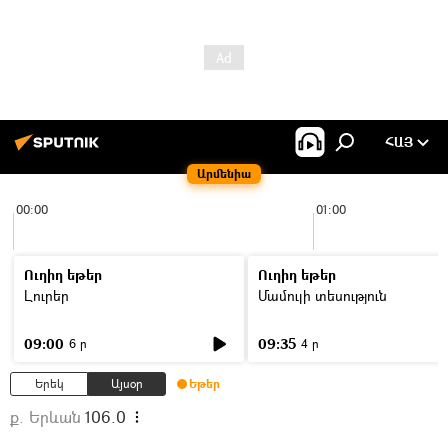
ՀԱՅ
Արմենիա
00:00
01:00
Ուղիղ եթեր
Ուղիղ եթեր
Լուրեր
Մամուլի տեսություն
09:00
09:35
6 ր
4 ր
Երեկ
Այսօր
Եթեր
ք. Երևան
106.0