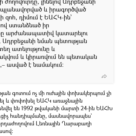
 ժողովուրդը, լինելով Ադրբեջանի
 պլանավորված և իրագործված
զոհ, դիմում է ԵԱՀԿ-ին՝
ով ստանձնած իր
րը արժանապատիվ կատարելու
ւ Ադրբեջանի նման պետության
տեղ ատելությունը և
շակվում և կիրառվում են պետական
– ասված է նամակում։
յան գոտում ոչ մի ուժային փոխակերպում չի
ել և փոփոխել ԵԱՀԿ առաջնային
անվել են 1992 թվականի մարտի 24-ին ԵԱՀԽ
ուցիչ հանդիպմանը, մասնավորապես`
րդաժողովում Լեռնային Ղարաբաղի
ասով։