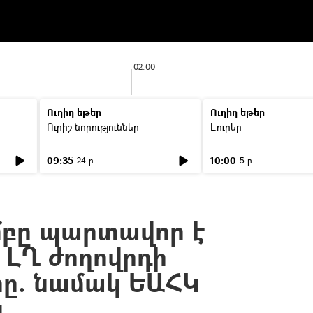
02:00
Ուղիղ եթեր
Ուղիղ եթեր
Ուրիշ նորություններ
Լուրեր
09:35
10:00
24 ր
5 ր
մբը պարտավոր է
ԼՂ ժողովրդի
րը. նամակ ԵԱՀԿ
ն