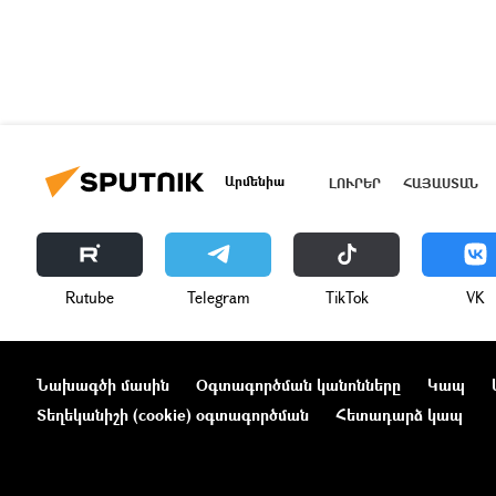
Արմենիա
ԼՈՒՐԵՐ
ՀԱՅԱՍՏԱՆ
Rutube
Telegram
ТikТоk
VK
Նախագծի մասին
Օգտագործման կանոնները
Կապ
Տեղեկանիշի (cookie) օգտագործման
Հետադարձ կապ