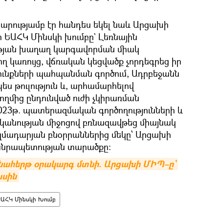
արությամբ էր հանդես եկել նաև Արցախի
որ ԵԱՀԿ Մինսկի խումբը` Լեռնային
յան խաղաղ կարգավորման միակ
 կառույց, վճռական կեցվածք չորդեգրեց իր
բունքների պահպանման գործում, Ադրբեջանն
ս թուլություն և, արհամարհելով
ողմից ընդունված ուժի չկիրառման
2023թ. պատերազմական գործողությունների և
նության միջոցով բռնազավթեց միայնակ
զմադարյան բնօրրաններից մեկը՝ Արցախի
անրապետության տարածքը:
նահերթ օրակարգ մտնի. Արցախի ՄԻՊ–ը` 
ասին
ԵԱՀԿ Մինսկի Խումբ