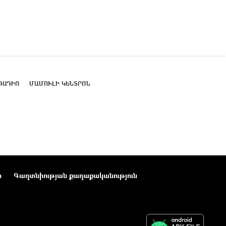
ՌԱԴԻՈ
ՄԱՄՈՒԼԻ ԿԵՆՏՐՈՆ
ր
Գաղտնիության քաղաքականություն