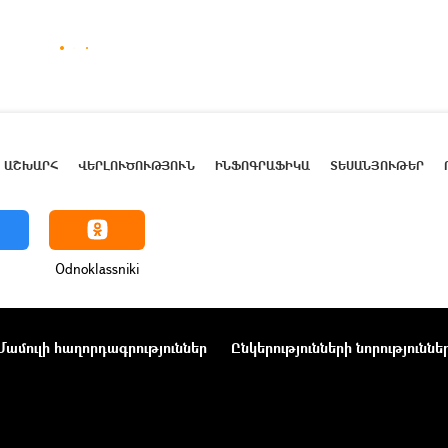
ԱՇԽԱՐՀ
ՎԵՐԼՈՒԾՈՒԹՅՈՒՆ
ԻՆՖՈԳՐԱՖԻԿԱ
ՏԵՍԱՆՅՈՒԹԵՐ
Odnoklassniki
Մամուլի հաղորդագրություններ
Ընկերությունների նորություննե