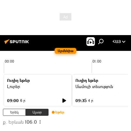
ՀԱՅ
Արմենիա
00:00
01:00
Ուղիղ եթեր
Ուղիղ եթեր
Լուրեր
Մամուլի տեսություն
09:00
09:35
6 ր
4 ր
Երեկ
Այսօր
Եթեր
ք. Երևան
106.0