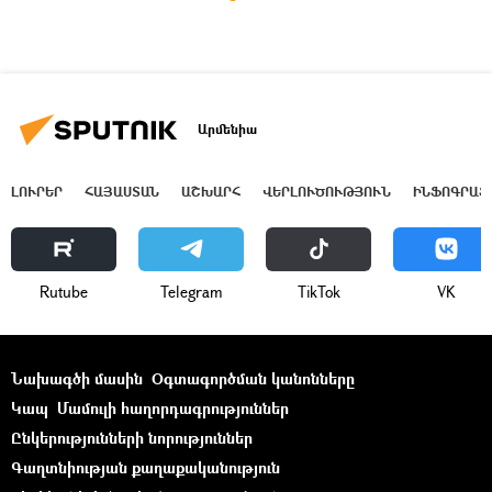
Արմենիա
ԼՈՒՐԵՐ
ՀԱՅԱՍՏԱՆ
ԱՇԽԱՐՀ
ՎԵՐԼՈՒԾՈՒԹՅՈՒՆ
ԻՆՖՈԳՐԱՖ
Rutube
Telegram
ТikТоk
VK
Նախագծի մասին
Օգտագործման կանոնները
Կապ
Մամուլի հաղորդագրություններ
Ընկերությունների նորություններ
Գաղտնիության քաղաքականություն