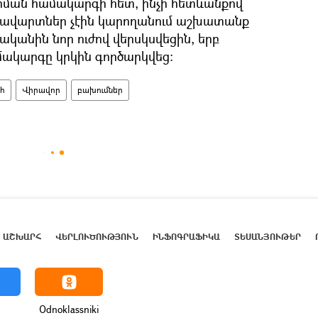
ան համակարգի հետ, ինչի հետևանքով
անավարտներ չէին կարողանում աշխատանք
ականին նոր ուժով վերսկսվեցին, երբ
ակարգը կրկին գործարկվեց։
հ
Վիրավոր
բախումներ
ԱՇԽԱՐՀ
ՎԵՐԼՈՒԾՈՒԹՅՈՒՆ
ԻՆՖՈԳՐԱՖԻԿԱ
ՏԵՍԱՆՅՈՒԹԵՐ
Odnoklassniki