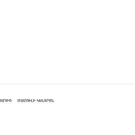
ՌԱԴԻՈ
ՄԱՄՈՒԼԻ ԿԵՆՏՐՈՆ