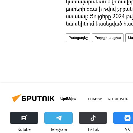
կառավարական քվոտավորմ
բուհերի զգալի թվով շրջ
ստանալ։ Ցույցերը 2024 թվ
նախկինում կասեցված համ
Բանգլադեշ
Բողոքի ակցիա
Մա
Արմենիա
ԼՈՒՐԵՐ
ՀԱՅԱՍՏԱՆ
Rutube
Telegram
ТikТоk
VK