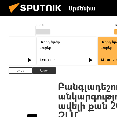
Արմենիա
13:00
1
Ուղիղ եթեր
Ուղիղ եթ
Լուրեր
Լուրեր
13:00
14:00
11 ր
12 
Երեկ
Այսօր
Բանգլադեշո
անկարգությ
ավելի քան 2
ԶԼՄ