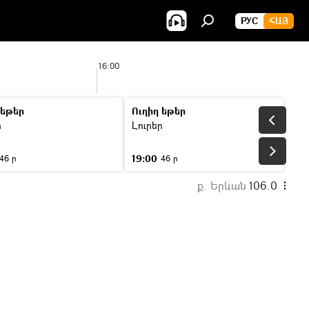
РУС
ՀԱՅ
16:00
 եթեր
Ուղիղ եթեր
ր
Լուրեր
19:00
46 ր
46 ր
ք. Երևան
106.0