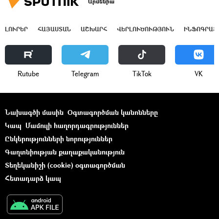
Արմենիա
ԼՈՒՐԵՐ
ՀԱՅԱՍՏԱՆ
ԱՇԽԱՐՀ
ՎԵՐԼՈՒԾՈՒԹՅՈՒՆ
ԻՆՖՈԳՐԱՖ
Rutube
Telegram
ТikТоk
VK
Նախագծի մասին
Օգտագործման կանոնները
Կապ
Մամուլի հաղորդագրություններ
Ընկերությունների նորություններ
Գաղտնիության քաղաքականություն
Տեղեկանիշի (cookie) օգտագործման
Հետադարձ կապ