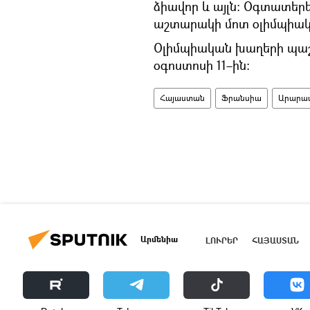
ձիավոր և այլն։ Օգտատերեր
աշտարակի մոտ օլիմպիակա
Օլիմպիական խաղերի պաշ
օգոստոսի 11–ին։
Հայաստան
Ֆրանսիա
Արարատ
Արմենիա
ԼՈՒՐԵՐ
ՀԱՅԱՍՏԱՆ