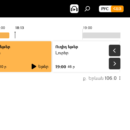
РУС
ՀԱՅ
:00
18:13
19:00
 եթեր
Ուղիղ եթեր
ր
Լուրեր
Եթեր
19:00
10 ր
46 ր
ք. Երևան
106.0