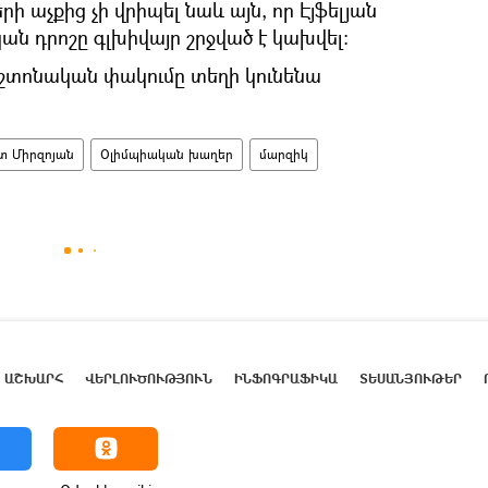
ի աչքից չի վրիպել նաև այն, որ Էյֆելյան
ն դրոշը գլխիվայր շրջված է կախվել։
տոնական փակումը տեղի կունենա
 Միրզոյան
Օլիմպիական խաղեր
մարզիկ
ԱՇԽԱՐՀ
ՎԵՐԼՈՒԾՈՒԹՅՈՒՆ
ԻՆՖՈԳՐԱՖԻԿԱ
ՏԵՍԱՆՅՈՒԹԵՐ