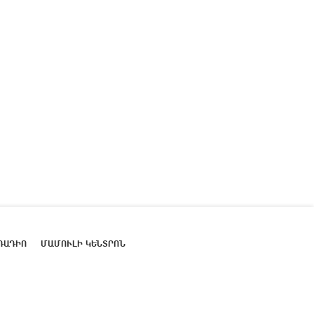
ՌԱԴԻՈ
ՄԱՄՈՒԼԻ ԿԵՆՏՐՈՆ