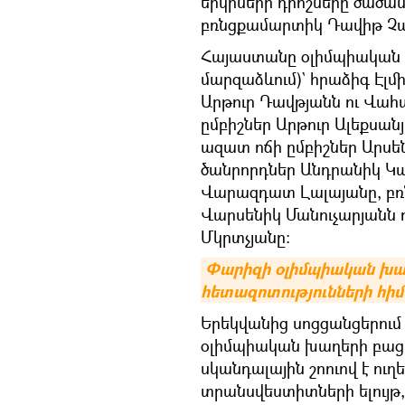
երկրների դրոշները ծածա
բռնցքամարտիկ Դավիթ Չալ
Հայաստանը օլիմպիական խա
մարզաձևում)` հրաձիգ Էլ
Արթուր Դավթյանն ու Վահ
ըմբիշներ Արթուր Ալեքսան
ազատ ոճի ըմբիշներ Արսեն
ծանրորդներ Անդրանիկ Կ
Վարազդատ Լալայանը, բռ
Վարսենիկ Մանուչարյանն 
Մկրտչյանը:
Փարիզի օլիմպիական խաղեր
հետազոտությունների հի
Երեկվանից սոցցանցերու
օլիմպիական խաղերի բացմ
սկանդալային շոուով է ու
տրանսվեստիտների ելույթ