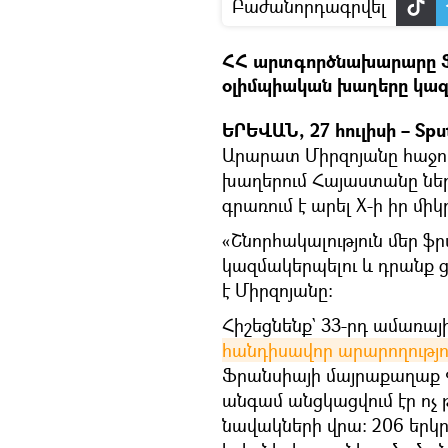
Բաժանորդագրվել
ՀՀ արտգործնախարարը Ֆր
օլիմպիական խաղերը կազ
ԵՐԵՎԱՆ, 27 հուլիսի – Spu
Արարատ Միրզոյանը հաջող
խաղերում Հայաստանը ներ
գրառում է արել X-ի իր միկ
«Շնորհակալություն մեր 
կազմակերպելու և դրանք ց
է Միրզոյանը:
Հիշեցնենք` 33-րդ ամառա
հանդիսավոր արարողությո
Ֆրանսիայի մայրաքաղաք 
անգամ անցկացվում էր ոչ 
նավակների վրա։ 206 երկր