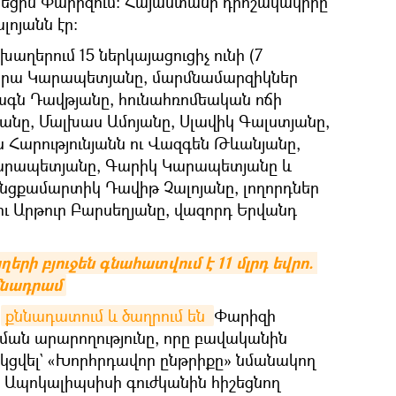
նեցին Փարիզում։ Հայաստանի դրոշակակիրը
ոյանն էր։
ղերում 15 ներկայացուցիչ ունի (7
միրա Կարապետյանը, մարմնամարզիկներ
ագն Դավթյանը, հունահռոմեական ոճի
յանը, Մալխաս Ամոյանը, Սլավիկ Գալստյանը,
 Հարությունյանն ու Վազգեն Թևանյանը,
արապետյանը, Գարիկ Կարապետյանը և
նցքամարտիկ Դավիթ Չալոյանը, լողորդներ
ու Արթուր Բարսեղյանը, վազորդ Երվանդ
ի բյուջեն գնահատվում է 11 մլրդ եվրո. 
մնադրամ
մ
քննադատում և ծաղրում են 
Փարիզի
ան արարողությունը, որը բավականին
ղեկցվել` «Խորհրդավոր ընթրիքը» նմանակող
, Ապոկալիպսիսի գուժկանին հիշեցնող