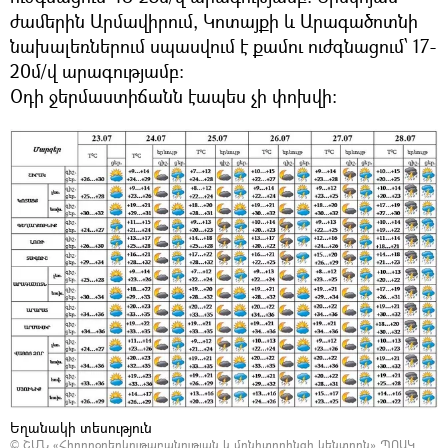
ժամերին Արմավիրում, Կոտայքի և Արագածոտնի
նախալեռներում սպասվում է քամու ուժգնացում՝ 17-
20մ/վ արագությամբ։
Օդի ջերմաստիճանն էապես չի փոխվի։
Եղանակի տեսություն
©
ՇՄՆ «Հիդրոօդերևութաբանության և մոնիտորինգի կենտրոն» ՊՈԱԿ