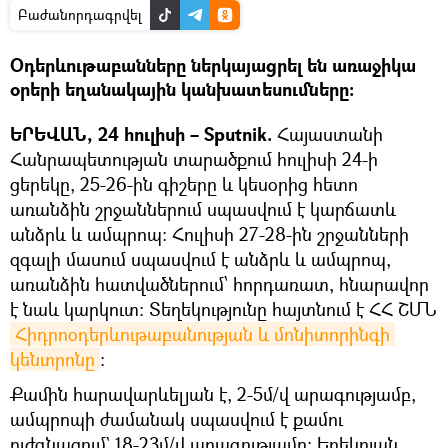
Բաժանորդագրվել
Օդերևութաբանները ներկայացրել են առաջիկա
օրերի եղանակային կանխատեսումները։
ԵՐԵՎԱՆ, 24 հուլիսի – Sputnik.
Հայաստանի
Հանրապետության տարածքում հուլիսի 24-ի
ցերեկը, 25-26-ին գիշերը և կեսօրից հետո
առանձին շրջաններում սպասվում է կարճատև
անձրև և ամպրոպ։ Հուլիսի 27-28-ին շրջանների
զգալի մասում սպասվում է անձրև և ամպրոպ,
առանձին հատվածներում՝ հորդառատ, հնարավոր
է նաև կարկուտ։ Տեղեկությունը հայտնում է ՀՀ ՇՄՆ
Հիդրոօդերևութաբանության և մոնիտորինգի 
կենտրոնը
։
Քամին հարավարևելյան է, 2-5մ/վ արագությամբ,
ամպրոպի ժամանակ սպասվում է քամու
ուժգնացում` 18-23մ/վ արագությամբ: Երեկոյան