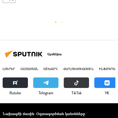
Արմենիա
ԼՈՒՐԵՐ
ՀԱՅԱՍՏԱՆ
ԱՇԽԱՐՀ
ՎԵՐԼՈՒԾՈՒԹՅՈՒՆ
ԻՆՖՈԳՐԱՖ
Rutube
Telegram
ТikТоk
VK
Նախագծի մասին
Օգտագործման կանոնները