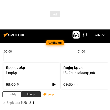
ՀԱՅ
Արմենիա
00:00
01:00
Ուղիղ եթեր
Ուղիղ եթեր
Լուրեր
Մամուլի տեսություն
09:00
09:35
6 ր
4 ր
Երեկ
Այսօր
Եթեր
ք. Երևան
106.0