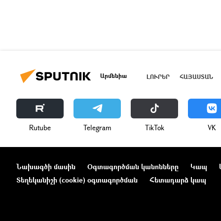
Արմենիա
ԼՈՒՐԵՐ
ՀԱՅԱՍՏԱՆ
Rutube
Telegram
ТikТоk
VK
Նախագծի մասին
Օգտագործման կանոնները
Կապ
Տեղեկանիշի (cookie) օգտագործման
Հետադարձ կապ