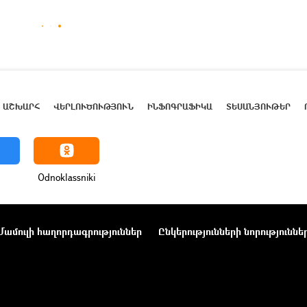
ԱՇԽԱՐՀ
ՎԵՐԼՈՒԾՈՒԹՅՈՒՆ
ԻՆՖՈԳՐԱՖԻԿԱ
ՏԵՍԱՆՅՈՒԹԵՐ
Odnoklassniki
Մամուլի հաղորդագրություններ
Ընկերությունների նորություննե