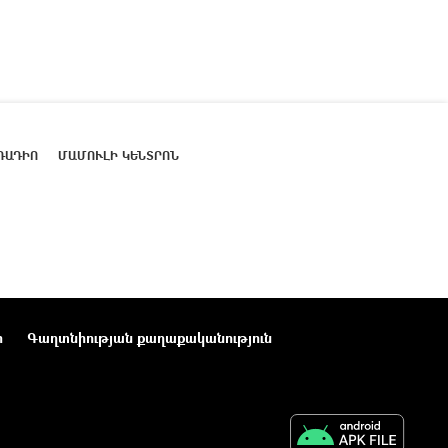
ՌԱԴԻՈ
ՄԱՄՈՒԼԻ ԿԵՆՏՐՈՆ
ր
Գաղտնիության քաղաքականություն