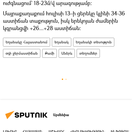
ուժգնացում` 18-23մ/վ արագությամբ։
Մայրաքաղաքում հուլիսի 13–ի ցերեկը կլինի 34-36
աստիճան տաքություն, իսկ երեկոյան ժամերին
կգրանցվի +26...+28 աստիճան։
Եղանակը Հայաստանում
եղանակ
Եղանակի տեսություն
օդի ջերմաստիճան
Քամի
Անձրև
տեղումներ
Արմենիա
ԼՈՒՐԵՐ
ՀԱՅԱՍՏԱՆ
ԱՇԽԱՐՀ
ՎԵՐԼՈՒԾՈՒԹՅՈՒՆ
ԻՆՖՈԳՐԱՖ