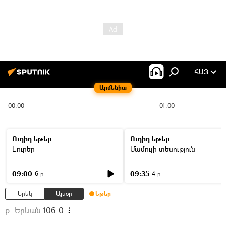
ՀԱՅ
Արմենիա
00:00
01:00
Ուղիղ եթեր
Ուղիղ եթեր
Լուրեր
Մամուլի տեսություն
09:00
09:35
6 ր
4 ր
Երեկ
Այսօր
Եթեր
ք. Երևան
106.0