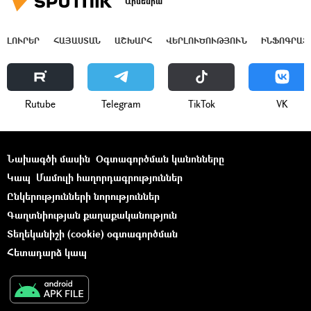
Արմենիա
ԼՈՒՐԵՐ
ՀԱՅԱՍՏԱՆ
ԱՇԽԱՐՀ
ՎԵՐԼՈՒԾՈՒԹՅՈՒՆ
ԻՆՖՈԳՐԱՖ
Rutube
Telegram
ТikТоk
VK
Նախագծի մասին
Օգտագործման կանոնները
Կապ
Մամուլի հաղորդագրություններ
Ընկերությունների նորություններ
Գաղտնիության քաղաքականություն
Տեղեկանիշի (cookie) օգտագործման
Հետադարձ կապ