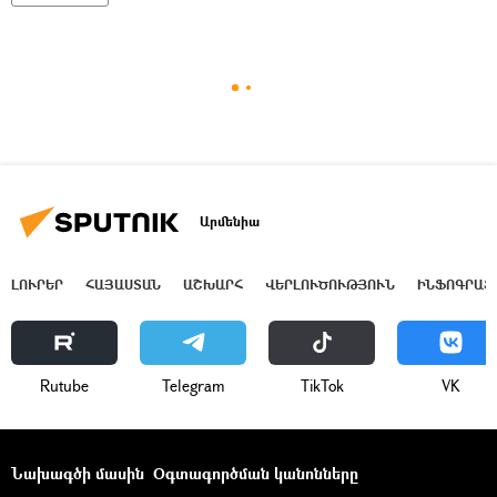
Արմենիա
ԼՈՒՐԵՐ
ՀԱՅԱՍՏԱՆ
ԱՇԽԱՐՀ
ՎԵՐԼՈՒԾՈՒԹՅՈՒՆ
ԻՆՖՈԳՐԱՖ
Rutube
Telegram
ТikТоk
VK
Նախագծի մասին
Օգտագործման կանոնները