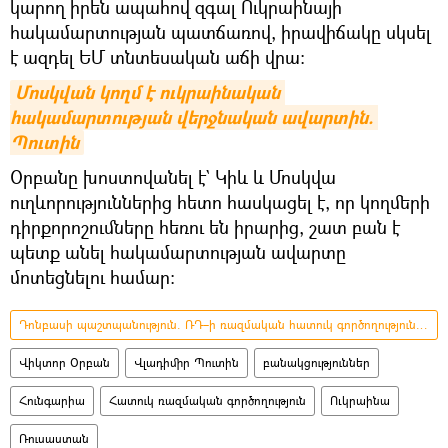
կարող իրեն ապահով զգալ Ուկրաինայի
հակամարտության պատճառով, իրավիճակը սկսել
է ազդել ԵՄ տնտեսական աճի վրա։
Մոսկվան կողմ է ուկրաինական 
հակամարտության վերջնական ավարտին. 
Պուտին
Օրբանը խոստովանել է` Կիև և Մոսկվա
ուղևորություններից հետո հասկացել է, որ կողմերի
դիրքորոշումները հեռու են իրարից, շատ բան է
պետք անել հակամարտության ավարտը
մոտեցնելու համար:
Դոնբասի պաշտպանություն. ՌԴ–ի ռազմական հատուկ գործողությունը Ուկրաինայում
Վիկտոր Օրբան
Վլադիմիր Պուտին
բանակցություններ
Հունգարիա
Հատուկ ռազմական գործողություն
Ուկրաինա
Ռուսաստան