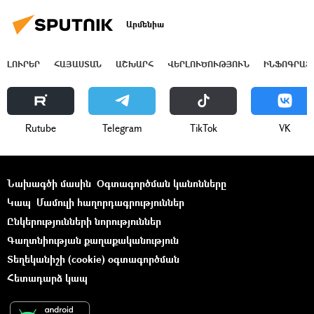
Արմենիա
ԼՈՒՐԵՐ
ՀԱՅԱՍՏԱՆ
ԱՇԽԱՐՀ
ՎԵՐԼՈՒԾՈՒԹՅՈՒՆ
ԻՆՖՈԳՐԱՖ
Rutube
Telegram
ТikТоk
VK
Նախագծի մասին
Օգտագործման կանոնները
Կապ
Մամուլի հաղորդագրություններ
Ընկերությունների նորություններ
Գաղտնիության քաղաքականություն
Տեղեկանիշի (cookie) օգտագործման
Հետադարձ կապ