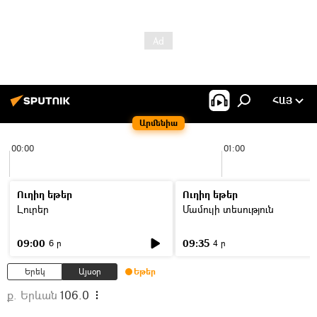
ՀԱՅ
Արմենիա
00:00
01:00
Ուղիղ եթեր
Ուղիղ եթեր
Լուրեր
Մամուլի տեսություն
09:00
09:35
6 ր
4 ր
Երեկ
Այսօր
Եթեր
ք. Երևան
106.0