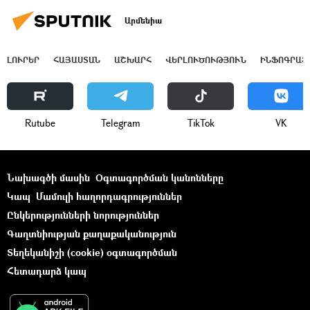
Արմենիա
ԼՈՒՐԵՐ
ՀԱՅԱՍՏԱՆ
ԱՇԽԱՐՀ
ՎԵՐԼՈՒԾՈՒԹՅՈՒՆ
ԻՆՖՈԳՐԱՖ
Rutube
Telegram
ТikТоk
VK
Նախագծի մասին
Օգտագործման կանոնները
Կապ
Մամուլի հաղորդագրություններ
Ընկերությունների նորություններ
Գաղտնիության քաղաքականություն
Տեղեկանիշի (cookie) օգտագործման
Հետադարձ կապ