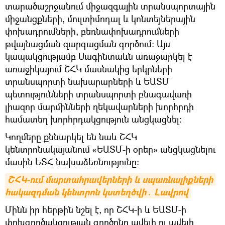
տարածաշրջանում միջազգային տրանսպորտային
միջանցքների, մուլտիմոդալ և կոնտեյներային
փոխադրումների, բեռնափոխադրումների
թվայնացման զարգացման գործում: Այս
կապակցությամբ Սագինտաևն առաջարկել է
առաջիկայում ՇՀԿ մասնակից երկրների
տրանսպորտի նախարարների և ԵԱՏՄ
պետությունների տրանսպորտի բնագավառի
լիազոր մարմինների ղեկավարների խորհրդի
համատեղ խորհրդակցություն անցկացնել:
Կողմերը քննարկել են նաև ՇՀԿ
կենտրոնակայանում «ԵԱՏՄ-ի օրեր» անցկացնելու
մասին ԵՏՀ նախաձեռնությունը:
ՇՀԿ-ում մարտահրավերների և սպառնալիքների 
հակազդման կենտրոն կստեղծվի․ Լավրով
Մինն իր հերթին նշել է, որ ՇՀԿ-ի և ԵԱՏՄ-ի
փոխգործակցության գործոնը ավելի ու ավելի