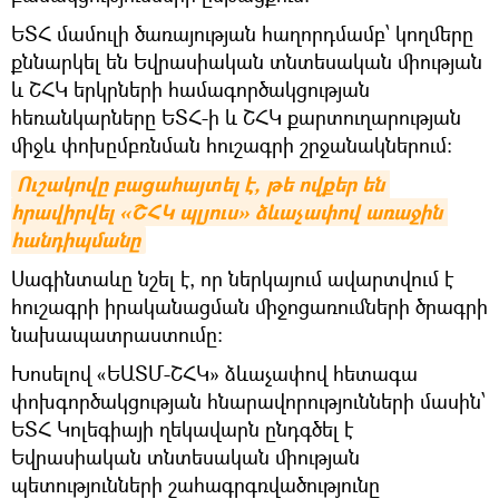
ԵՏՀ մամուլի ծառայության հաղորդմամբ՝ կողմերը
քննարկել են Եվրասիական տնտեսական միության
և ՇՀԿ երկրների համագործակցության
հեռանկարները ԵՏՀ-ի և ՇՀԿ քարտուղարության
միջև փոխըմբռնման հուշագրի շրջանակներում:
Ուշակովը բացահայտել է, թե ովքեր են 
հրավիրվել «ՇՀԿ պլյուս» ձևաչափով առաջին 
հանդիպմանը
Սագինտաևը նշել է, որ ներկայում ավարտվում է
հուշագրի իրականացման միջոցառումների ծրագրի
նախապատրաստումը:
Խոսելով «ԵԱՏՄ-ՇՀԿ» ձևաչափով հետագա
փոխգործակցության հնարավորությունների մասին՝
ԵՏՀ Կոլեգիայի ղեկավարն ընդգծել է
Եվրասիական տնտեսական միության
պետությունների շահագրգռվածությունը