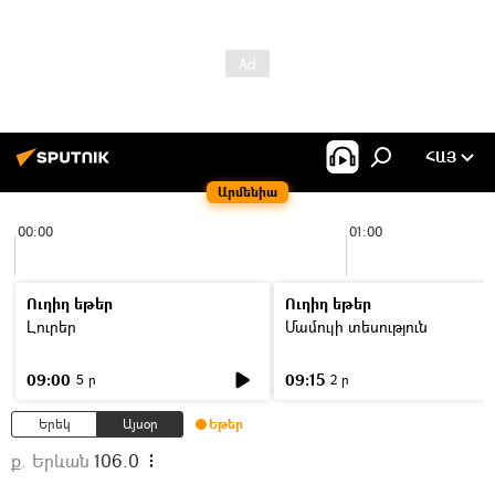
ՀԱՅ
Արմենիա
00:00
01:00
Ուղիղ եթեր
Ուղիղ եթեր
Լուրեր
Մամուլի տեսություն
09:00
09:15
5 ր
2 ր
Երեկ
Այսօր
Եթեր
ք. Երևան
106.0