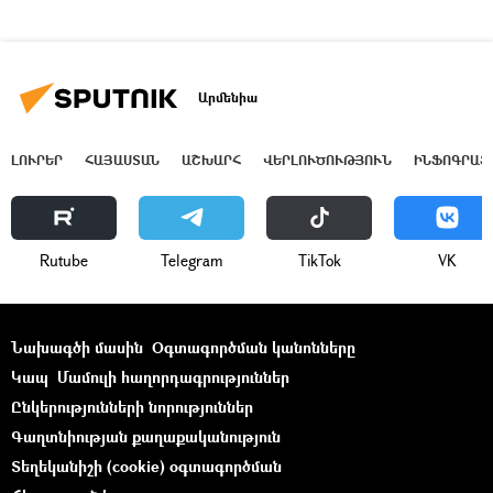
Արմենիա
ԼՈՒՐԵՐ
ՀԱՅԱՍՏԱՆ
ԱՇԽԱՐՀ
ՎԵՐԼՈՒԾՈՒԹՅՈՒՆ
ԻՆՖՈԳՐԱՖ
Rutube
Telegram
ТikТоk
VK
Նախագծի մասին
Օգտագործման կանոնները
Կապ
Մամուլի հաղորդագրություններ
Ընկերությունների նորություններ
Գաղտնիության քաղաքականություն
Տեղեկանիշի (cookie) օգտագործման