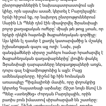
ընտրություններին է նախապատրաստվում այն
կինը, որն այսպես ասած, կերտել է Բարդելային։
Երևի հիշում եք, որ նախորդ ընտրություններում
Մարին Լե Պենի դեմ էին միավորվել Ֆրանսիայի
բոլոր քաղաքական ուժերը՝ միայն թե թույլ չտան, որ
երկրի ղեկին հայտնվի ծայրահեղական գործիչը։
Այս կինն էլ դասեր է քաղել կատարվածից և մշակել
իշխանության գալու այլ ուղի։ Նախ, լայն
զանգվածների սիրտը շահելու համար հրաժարվել է
ծայրահեղական գաղափարներից՝ լիովին փակել
Ֆրանսիայի դարպասները ներգաղթյալների առջև,
դուրս գալ Եվրամիությունից և այլն։ Բայց
ամենակարևորը. հիշո՞ւմ եք հին հունական
առասպելը Պիգմալիոնի մասին, որը փղոսկրից
կերտեց Գալատեայի արձանը։ Ճիշտ նույն ձևով Լե
Պենը «ստեղծեց» Ժորդան Բարդելային, որին
բառիս բուն իմաստով սիրահարված են շատերը։
Այո′-այո′, TikTok սոցիալական ցանցում, որտեղ