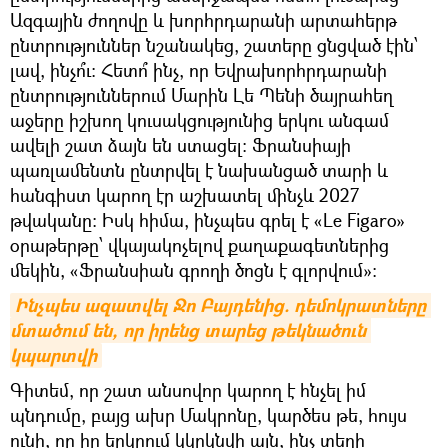
Ազգային ժողովը և խորհրդարանի արտահերթ
ընտրություններ նշանակեց, շատերը ցնցված էին՝
լավ, ինչո՞ւ։ Հետո՞ ինչ, որ Եվրախորհրդարանի
ընտրություններում Մարին Լե Պենի ծայրահեղ
աջերը իշխող կուսակցությունից երկու անգամ
ավելի շատ ձայն են ստացել։ Ֆրանսիայի
պառլամենտն ընտրվել է նախանցած տարի և
հանգիստ կարող էր աշխատել մինչև 2027
թվականը։ Իսկ հիմա, ինչպես գրել է «Le Figaro»
օրաթերթը՝ վկայակոչելով քաղաքագետներից
մեկին, «Ֆրանսիան գրողի ծոցն է գլորվում»։
Ինչպես ազատվել Ջո Բայդենից. դեմոկրատները 
մտածում են, որ իրենց տարեց թեկնածուն 
կպարտվի
Գիտեմ, որ շատ անսովոր կարող է հնչել իմ
պնդումը, բայց ախր Մակրոնը, կարծես թե, հույս
ունի, որ իր երկրում կկրկնվի այն, ինչ տեղի