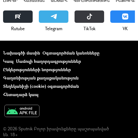
ԼՈՒՐԵՐ
ՀԱՅԱՍՏԱՆ
ԱՇԽԱՐՀ
ՎԵՐԼՈՒԾՈՒԹՅՈՒՆ
ԻՆՖՈԳՐԱՖ
Rutube
Telegram
ТikТоk
VK
Նախագծի մասին
Օգտագործման կանոնները
Կապ
Մամուլի հաղորդագրություններ
Ընկերությունների նորություններ
Գաղտնիության քաղաքականություն
Տեղեկանիշի (cookie) օգտագործման
Հետադարձ կապ
© 2026 Sputnik Բոլոր իրավունքները պաշտպանված
են. 18+