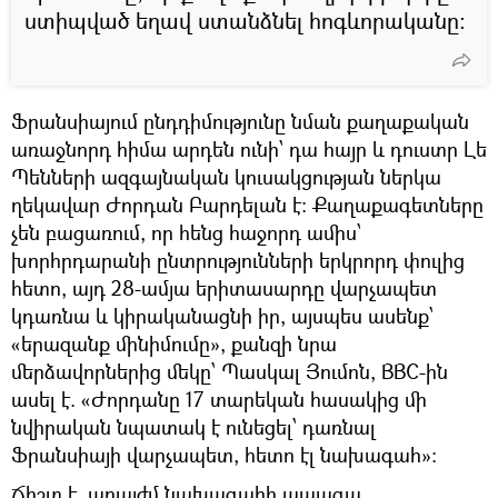
ստիպված եղավ ստանձնել հոգևորականը։
Ֆրանսիայում ընդդիմությունը նման քաղաքական
առաջնորդ հիմա արդեն ունի՝ դա հայր և դուստր Լե
Պենների ազգայնական կուսակցության ներկա
ղեկավար Ժորդան Բարդելան է։ Քաղաքագետները
չեն բացառում, որ հենց հաջորդ ամիս՝
խորհրդարանի ընտրությունների երկրորդ փուլից
հետո, այդ 28-ամյա երիտասարդը վարչապետ
կդառնա և կիրականացնի իր, այսպես ասենք՝
«երազանք մինիմումը», քանզի նրա
մերձավորներից մեկը՝ Պասկալ Յումոն, BBC-ին
ասել է. «Ժորդանը 17 տարեկան հասակից մի
նվիրական նպատակ է ունեցել՝ դառնալ
Ֆրանսիայի վարչապետ, հետո էլ նախագահ»։
Ճիշտ է, առայժմ նախագահի ապագա