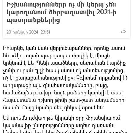
Իշխանությունները ոչ մի կերպ չեն
կարողանում ձերբազատվել 2021-ի
պատրանքներից
20 հունիսի 2024, 23:51
Իհարկե, կան նաև վերլուծաբաններ, որոնք ասում
են. «Այդ տղան պարզապես փուչիկ է, միայն
կրկնում է Լե Պենի ասածները, սեփական կարծիք
չունի ու բան էլ չի հասկանում ո′չ տնտեսությունից,
ո′չ էլ քաղաքականությունից»։ Չգիտեմ՝ որքանով են
արդարացի այս գնահատականները, բայց,
համաձայնե′ք, ախր, նույն բաները կարելի է ասել
Հայաստանւմ իշխող թիմի շատ-շատ անդամների
մասին։ Բայց նրանք մեզ ղեկավարում են։
Եվ ուրեմն դժվար թե կիրակի օրը Ֆրանսիայում
կայանալիք ընտրությունները աղետ դառնան։
Մանավանդ, եթե հիշենք Հայնրիխ Հայնեի հայտնի