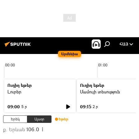
ՀԱՅ
Արմենիա
00:00
01:00
Ուղիղ եթեր
Ուղիղ եթեր
Լուրեր
Մամուլի տեսություն
09:00
09:15
5 ր
2 ր
Երեկ
Այսօր
Եթեր
ք. Երևան
106.0