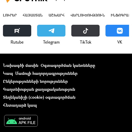
ԼՈՒՐԵՐ
ՀԱՅԱՍՏԱՆ
ԱՇԽԱՐՀ
ՎԵՐԼՈՒԾՈՒԹՅՈՒՆ
ԻՆՖՈԳՐԱՖ
Rutube
Telegram
ТikТоk
VK
Նախագծի մասին
Օգտագործման կանոնները
Կապ
Մամուլի հաղորդագրություններ
Ընկերությունների նորություններ
Գաղտնիության քաղաքականություն
Տեղեկանիշի (cookie) օգտագործման
Հետադարձ կապ