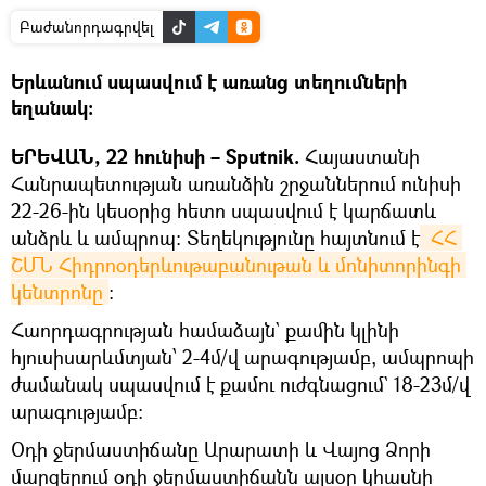
Բաժանորդագրվել
Երևանում սպասվում է առանց տեղումների
եղանակ։
ԵՐԵՎԱՆ, 22 հունիսի – Sputnik.
Հայաստանի
Հանրապետության առանձին շրջաններում ունիսի
22-26-ին կեսօրից հետո սպասվում է կարճատև
անձրև և ամպրոպ։ Տեղեկությունը հայտնում է
 ՀՀ 
ՇՄՆ Հիդրոօդերևութաբանութան և մոնիտորինգի 
կենտրոնը
։
Հաորդագրության համաձայն` քամին կլինի
հյուսիսարևմտյան՝ 2-4մ/վ արագությամբ, ամպրոպի
ժամանակ սպասվում է քամու ուժգնացում` 18-23մ/վ
արագությամբ:
Օդի ջերմաստիճանը Արարատի և Վայոց Ձորի
մարզերում օդի ջերմաստիճանն այսօր կհասնի