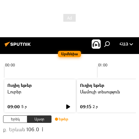
ՀԱՅ
Արմենիա
00:00
01:00
Ուղիղ եթեր
Ուղիղ եթեր
Լուրեր
Մամուլի տեսություն
09:00
09:15
5 ր
2 ր
Երեկ
Այսօր
Եթեր
ք. Երևան
106.0