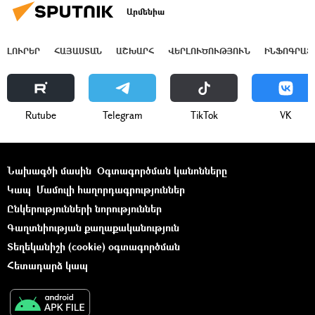
Արմենիա
ԼՈՒՐԵՐ
ՀԱՅԱՍՏԱՆ
ԱՇԽԱՐՀ
ՎԵՐԼՈՒԾՈՒԹՅՈՒՆ
ԻՆՖՈԳՐԱՖ
Rutube
Telegram
ТikТоk
VK
Նախագծի մասին
Օգտագործման կանոնները
Կապ
Մամուլի հաղորդագրություններ
Ընկերությունների նորություններ
Գաղտնիության քաղաքականություն
Տեղեկանիշի (cookie) օգտագործման
Հետադարձ կապ