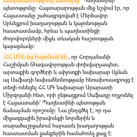
Հանրապետությունը ճանաչեց
Պաղեստինի
պետությունը։ Հայտարարության մեջ նշվում էր, որ
Հայաստանը շահագրգռված է Մերձավոր
Արևելքում խաղաղության և կայունության
հաստատմամբ, հրեա և պաղեստինցի
ժողովուրդների միջև տևական հաշտության
կայացմամբ:
ՀՀ ԱԳՆ-ից հայտնում են
, որ Հորդանանի
Հաշիմյան Թագավորության փոխվարչապետ,
արտաքին գործերի և սփյուռքի նախարար Այման
ալ Սաֆադի նախաձեռնությամբ հեռախոսազրույց է
տեղի ունեցել ՀՀ ԱԳ նախարար Արարատի
Միրզոյանի հետ, որի ընթացքում Սաֆադը ողջունել
է Հայաստանի` Պաղեստինի պետության
ճանաչման որոշումը։ Նա ընդգծել է, որ դա
միջազգային իրավունքի նորմերին և
տարածաշրջանում հարատև խաղաղության
հաստատման ջանքերին համահունչ քայլ է։