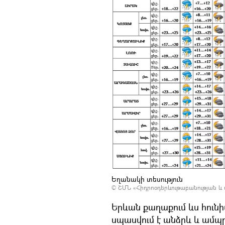
Եղանակի տեսություն
©
ՇՄՆ «Հիդրոօդերևութաբանության և
Երևան քաղաքում ևս հուն
սպասվում է անձրև և ամպ