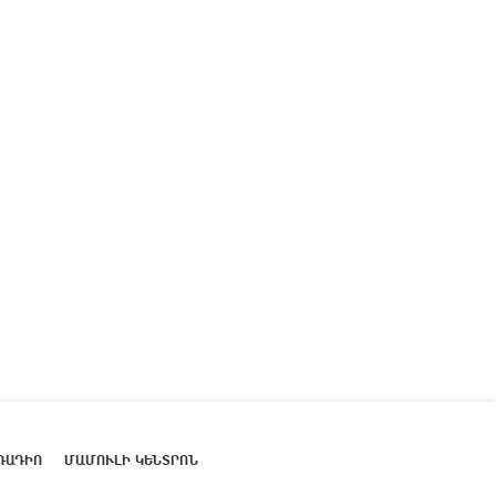
ՌԱԴԻՈ
ՄԱՄՈՒԼԻ ԿԵՆՏՐՈՆ