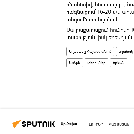
ինտենսիվ, հնարավոր է ն
ուժգնացում՝ 16-20 մ/վ ար
տեղումների եղանակ։
Մայրաքաղաքում հունիսի 1
տաքություն, իսկ երեկոյան
Եղանակը Հայաստանում
եղանակ
Անձրև
տեղումներ
Երևան
Արմենիա
ԼՈՒՐԵՐ
ՀԱՅԱՍՏԱՆ