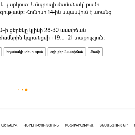
աև կարկուտ։ Ամպրոպի ժամանակ՝ քամու
ագությամբ: Հունիսի 14-ին սպասվում է առանց
0–ի ցերեկը կլինի 28-30 աստիճան
 ժամերին կգրանցվի +19...+21 տաքություն։
Եղանակի տեսություն
օդի ջերմաստիճան
Քամի
ԱՇԽԱՐՀ
ՎԵՐԼՈՒԾՈՒԹՅՈՒՆ
ԻՆՖՈԳՐԱՖԻԿԱ
ՏԵՍԱՆՅՈՒԹԵՐ