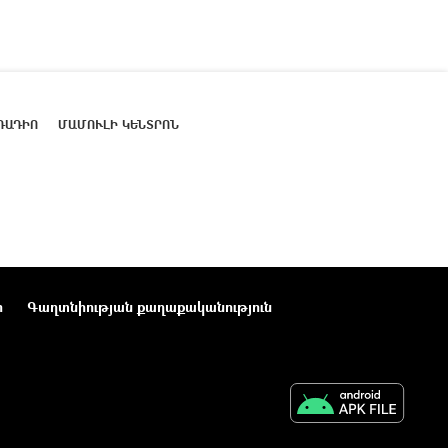
ՌԱԴԻՈ
ՄԱՄՈՒԼԻ ԿԵՆՏՐՈՆ
ր
Գաղտնիության քաղաքականություն