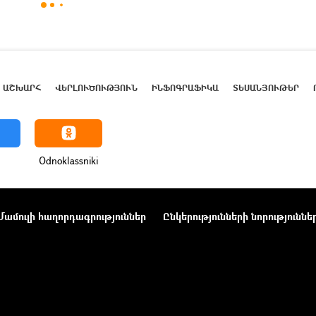
ԱՇԽԱՐՀ
ՎԵՐԼՈՒԾՈՒԹՅՈՒՆ
ԻՆՖՈԳՐԱՖԻԿԱ
ՏԵՍԱՆՅՈՒԹԵՐ
Odnoklassniki
Մամուլի հաղորդագրություններ
Ընկերությունների նորություննե