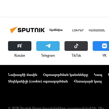
Արմենիա
ԼՈՒՐԵՐ
ՀԱՅԱՍՏԱՆ
Rutube
Telegram
ТikТоk
VK
Նախագծի մասին
Օգտագործման կանոնները
Կապ
Տեղեկանիշի (cookie) օգտագործման
Հետադարձ կապ
© 2026 Sputnik Բոլոր իրավունքները պաշտպանված են. 18+