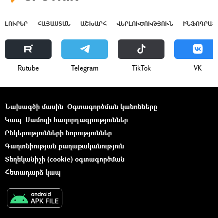
ԼՈՒՐԵՐ
ՀԱՅԱՍՏԱՆ
ԱՇԽԱՐՀ
ՎԵՐԼՈՒԾՈՒԹՅՈՒՆ
ԻՆՖՈԳՐԱՖ
Rutube
Telegram
ТikТоk
VK
Նախագծի մասին
Օգտագործման կանոնները
Կապ
Մամուլի հաղորդագրություններ
Ընկերությունների նորություններ
Գաղտնիության քաղաքականություն
Տեղեկանիշի (cookie) օգտագործման
Հետադարձ կապ