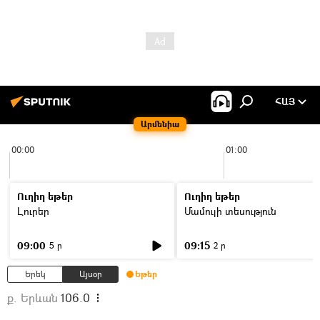
ՀԱՅ
Արմենիա
00:00
01:00
Ուղիղ եթեր
Ուղիղ եթեր
Լուրեր
Մամուլի տեսություն
09:00
09:15
5 ր
2 ր
Երեկ
Այսօր
Եթեր
ք. Երևան
106.0