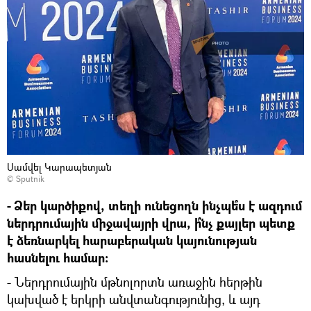
Սամվել Կարապետյան
© Sputnik
- Ձեր կարծիքով, տեղի ունեցողն ինչպե՞ս է ազդում
ներդրումային միջավայրի վրա, ի՞նչ քայլեր պետք
է ձեռնարկել հարաբերական կայունության
հասնելու համար:
- Ներդրումային մթնոլորտն առաջին հերթին
կախված է երկրի անվտանգությունից, և այդ