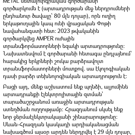
METAL մետալուրգիական գործարանի
գործարկումն է (արտադրության մեջ ներդրումների
ընդհանուր ծավալը՝ 80 մլն դոլար), որն ուղիղ
երկաթուղային կապ ունի վրացական Փոթի
նավահանգստի հետ։ 2023 թվականին
գործարկվեց AMPER ուժային
տրանսֆորմատորների եզակի արտադրությունը։
Նախատեսվում է գործարանի հետագա ընդլայնում՝
հարակից երկրների շուկա բարձրավոլտ
տրանսֆորմատորների մուտքով. սա էկոլոգիական
դասի բարձր տեխնոլոգիական արտադրություն է։
Բացի այդ, մենք աշխատում ենք պղնձի, ալյումինե
արտադրանքի էլեկտրոլիտային զտման՝
տարածաշրջանում առաջին արտադրության
ստեղծման ուղղությամբ։ Հրազդանում սկսել ենք
նոր ջերմաէլեկտրակայանի շինարարությունը։
Սևան-Հրազդան կասկադի արդիականացման
նախագծում այսօր արդեն ներդրվել է 29 մլն դոլար,