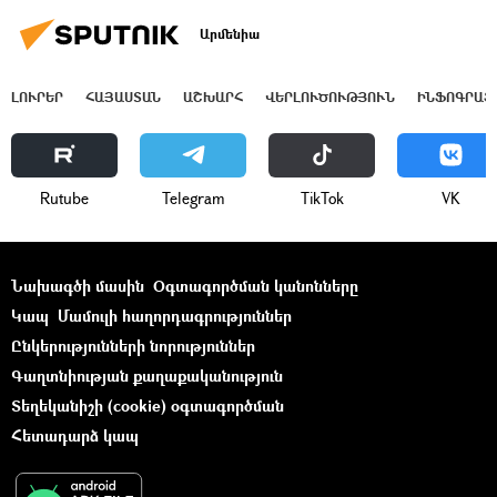
Արմենիա
ԼՈՒՐԵՐ
ՀԱՅԱՍՏԱՆ
ԱՇԽԱՐՀ
ՎԵՐԼՈՒԾՈՒԹՅՈՒՆ
ԻՆՖՈԳՐԱՖ
Rutube
Telegram
ТikТоk
VK
Նախագծի մասին
Օգտագործման կանոնները
Կապ
Մամուլի հաղորդագրություններ
Ընկերությունների նորություններ
Գաղտնիության քաղաքականություն
Տեղեկանիշի (cookie) օգտագործման
Հետադարձ կապ