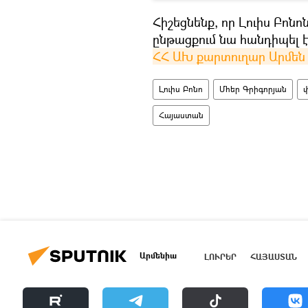
Հիշեցնենք, որ Լուիս Բոնո
ընթացքում նա հանդիպել 
ՀՀ ԱԽ քարտուղար Արմեն
Լուիս Բոնո
Մհեր Գրիգորյան
Հայաստան
Արմենիա
ԼՈՒՐԵՐ
ՀԱՅԱՍՏԱՆ