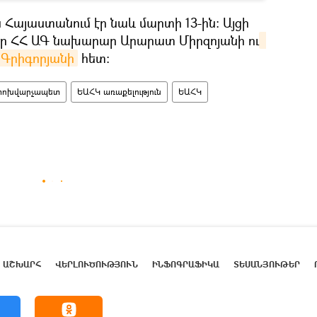
ն Հայաստանում էր նաև մարտի 13-ին։ Այցի
էր ՀՀ ԱԳ նախարար Արարատ Միրզոյանի ու
 Գրիգորյանի
հետ։
փոխվարչապետ
ԵԱՀԿ առաքելություն
ԵԱՀԿ
ԱՇԽԱՐՀ
ՎԵՐԼՈՒԾՈՒԹՅՈՒՆ
ԻՆՖՈԳՐԱՖԻԿԱ
ՏԵՍԱՆՅՈՒԹԵՐ