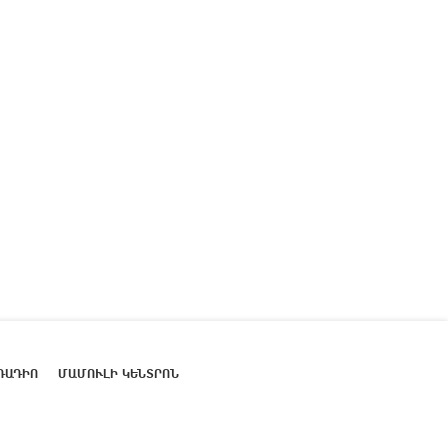
ՌԱԴԻՈ
ՄԱՄՈՒԼԻ ԿԵՆՏՐՈՆ