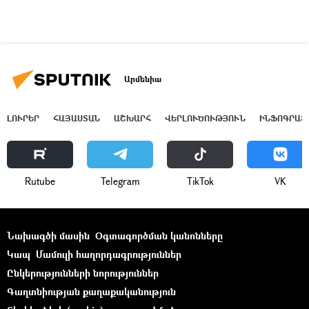
Արմենիա
ԼՈՒՐԵՐ
ՀԱՅԱՍՏԱՆ
ԱՇԽԱՐՀ
ՎԵՐԼՈՒԾՈՒԹՅՈՒՆ
ԻՆՖՈԳՐԱՖ
Rutube
Telegram
ТikТоk
VK
Նախագծի մասին
Օգտագործման կանոնները
Կապ
Մամուլի հաղորդագրություններ
Ընկերությունների նորություններ
Գաղտնիության քաղաքականություն