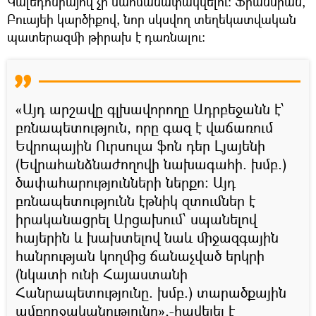
Կալեդոնիայով չի սահմանափակվելու։ Ֆրանսիան,
Բուայեի կարծիքով, նոր սկսվող տեղեկատվական
պատերազմի թիրախ է դառնալու։
«Այդ արշավը գլխավորողը Ադրբեջանն է՝
բռնապետություն, որը գազ է վաճառում
Եվրոպային Ուրսուլա ֆոն դեր Լյայենի
(Եվրահանձնաժողովի նախագահի. խմբ.)
ծափահարությունների ներքո։ Այդ
բռնապետությունն էթնիկ զտումներ է
իրականացրել Արցախում՝ սպանելով
հայերին և խախտելով նաև միջազգային
հանրության կողմից ճանաչված երկրի
(նկատի ունի Հայաստանի
Հանրապետությունը. խմբ.) տարածքային
ամբողջականությունը»,-հավելել է