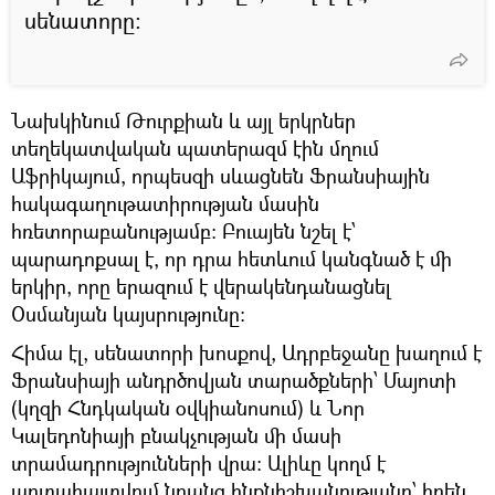
սենատորը։
Նախկինում Թուրքիան և այլ երկրներ
տեղեկատվական պատերազմ էին մղում
Աֆրիկայում, որպեսզի սևացնեն Ֆրանսիային
հակագաղութատիրության մասին
հռետորաբանությամբ: Բուայեն նշել է՝
պարադոքսալ է, որ դրա հետևում կանգնած է մի
երկիր, որը երազում է վերակենդանացնել
Օսմանյան կայսրությունը։
Հիմա էլ, սենատորի խոսքով, Ադրբեջանը խաղում է
Ֆրանսիայի անդրծովյան տարածքների՝ Մայոտի
(կղզի Հնդկական օվկիանոսում) և Նոր
Կալեդոնիայի բնակչության մի մասի
տրամադրությունների վրա։ Ալիևը կողմ է
արտահայտվում նրանց ինքնիշխանությանը՝ իրեն