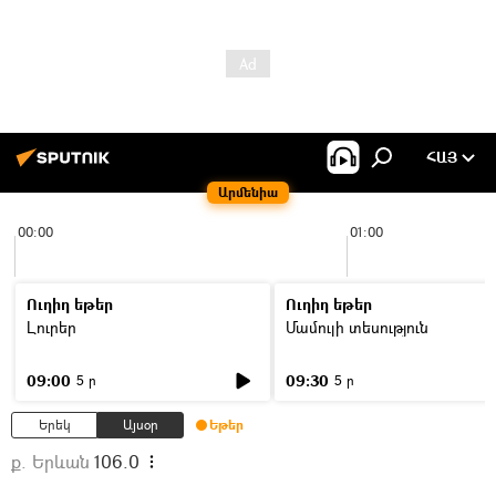
ՀԱՅ
Արմենիա
00:00
01:00
Ուղիղ եթեր
Ուղիղ եթեր
Լուրեր
Մամուլի տեսություն
09:00
09:30
5 ր
5 ր
Երեկ
Այսօր
Եթեր
ք. Երևան
106.0