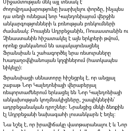
Միջամտության մեկ այլ տեսակ է
ժողովրդավարությունը խարխլելու փորձը, ինչպես
դա տեղի ունեցավ նոր Կալեդոնիայում վերջին
անկարգությունների և բռնության բռնկումների
ժամանակ: Բուայեն Ադրբեջանին, Ռուսաստանին ու
Չինաստանին հիշատակել է այն երկրերի թվում,
որոնք ցանկանում են ապակայունացնել
Ֆրանսիան և շահագործել նրա ռեսուրսները
Խաղաղօվկիանոսյան կղզիներում (հատկապես
նիկելը)։
Ֆրանսիացի սենատորը հիշեցրել է, որ անցյալ
շաբաթ Նոր Կալեդոնիայի վերաբերյալ
ռեպորտաժներում երևացել են Նոր Կալեդոնիայի
անկախության կողմնակիցները, շապիկներին`
ադրբեջանական դրոշներ։ Նրանցից մեկի ձեռքին
էլ Ադրբեջանի նախագահի լուսանկարն է եղել։
Նա նշել է, որ իրավիճակը վատթարանալու է և Նոր