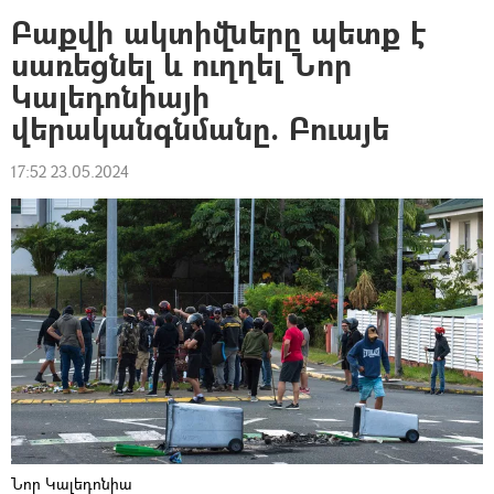
Բաքվի ակտիվները պետք է
սառեցնել և ուղղել Նոր
Կալեդոնիայի
վերականգնմանը. Բուայե
17:52 23.05.2024
Նոր Կալեդոնիա