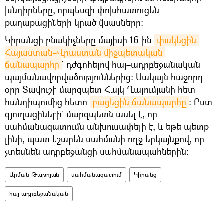
խնդիրները, որպեսզի փոխհատուցեն
քաղաքացիների կրած վնասները։
Կիրանցի բնակիչները մայիսի 16-ին
փակեցին 
Հայաստան–Վրաստան միջպետական 
ճանապարհը
` դժգոհելով հայ–ադրբեջանական
պայմանավորվածություններից։ Սակայն հաջորդ
օրը Տավուշի մարզպետ Հայկ Ղալումյանի հետ
հանդիպումից հետո
բացեցին ճանապարհը
։ Ըստ
գյուղացիների` մարզպետն ասել է, որ
սահմանազատումն անխուսափելի է, և եթե պետք
լինի, պատ կշարեն սահմանի ողջ երկայնքով, որ
չտեսնեն ադրբեջանցի սահմանապահներին։
Արման Թաթոյան
սահմանազատում
Կիրանց
հայ-ադրբեջանական