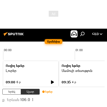
ՀԱՅ
Արմենիա
00:00
01:00
Ուղիղ եթեր
Ուղիղ եթեր
Լուրեր
Մամուլի տեսություն
09:00
09:35
6 ր
4 ր
Երեկ
Այսօր
Եթեր
ք. Երևան
106.0