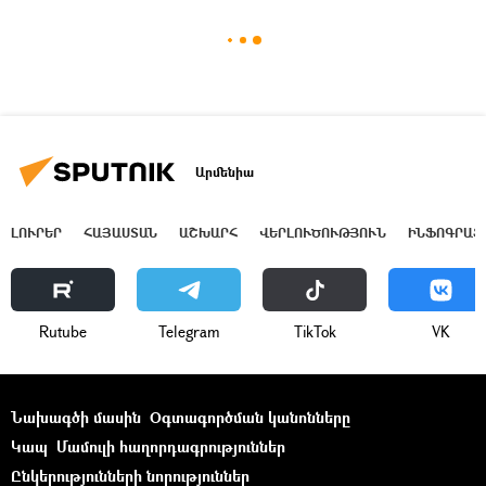
Արմենիա
ԼՈՒՐԵՐ
ՀԱՅԱՍՏԱՆ
ԱՇԽԱՐՀ
ՎԵՐԼՈՒԾՈՒԹՅՈՒՆ
ԻՆՖՈԳՐԱՖ
Rutube
Telegram
ТikТоk
VK
Նախագծի մասին
Օգտագործման կանոնները
Կապ
Մամուլի հաղորդագրություններ
Ընկերությունների նորություններ