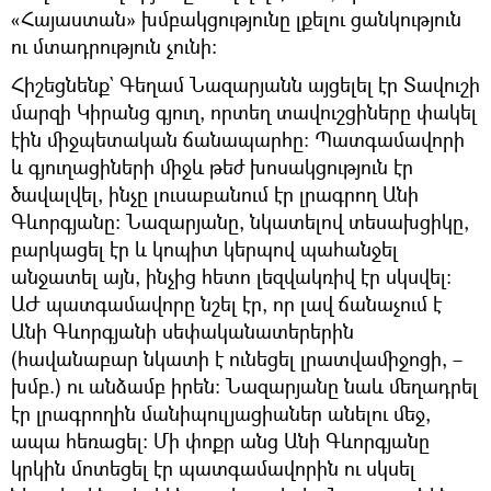
«Հայաստան» խմբակցությունը լքելու ցանկություն
ու մտադրություն չունի։
Հիշեցնենք` Գեղամ Նազարյանն այցելել էր Տավուշի
մարզի Կիրանց գյուղ, որտեղ տավուշցիները փակել
էին միջպետական ճանապարհը։ Պատգամավորի
և գյուղացիների միջև թեժ խոսակցություն էր
ծավալվել, ինչը լուսաբանում էր լրագրող Անի
Գևորգյանը։ Նազարյանը, նկատելով տեսախցիկը,
բարկացել էր և կոպիտ կերպով պահանջել
անջատել այն, ինչից հետո լեզվակռիվ էր սկսվել։
ԱԺ պատգամավորը նշել էր, որ լավ ճանաչում է
Անի Գևորգյանի սեփականատերերին
(հավանաբար նկատի է ունեցել լրատվամիջոցի, –
խմբ.) ու անձամբ իրեն։ Նազարյանը նաև մեղադրել
էր լրագրողին մանիպուլյացիաներ անելու մեջ,
ապա հեռացել։ Մի փոքր անց Անի Գևորգյանը
կրկին մոտեցել էր պատգամավորին ու սկսել