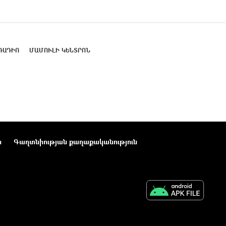
ՌԱԴԻՈ
ՄԱՄՈՒԼԻ ԿԵՆՏՐՈՆ
ր
Գաղտնիության քաղաքականություն