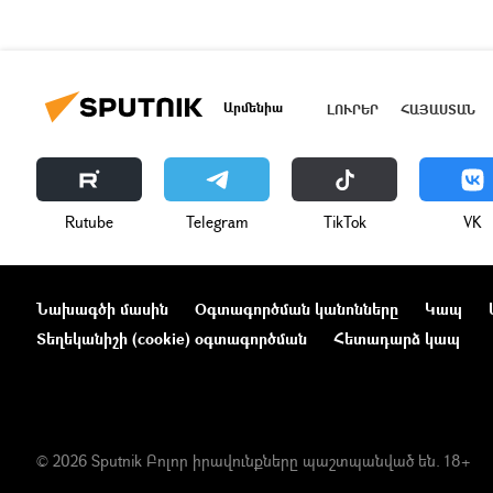
Արմենիա
ԼՈՒՐԵՐ
ՀԱՅԱՍՏԱՆ
Rutube
Telegram
ТikТоk
VK
Նախագծի մասին
Օգտագործման կանոնները
Կապ
Տեղեկանիշի (cookie) օգտագործման
Հետադարձ կապ
© 2026 Sputnik Բոլոր իրավունքները պաշտպանված են. 18+