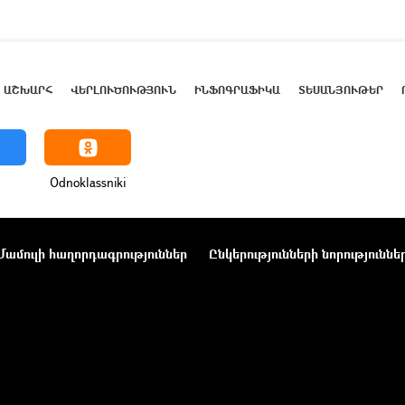
ԱՇԽԱՐՀ
ՎԵՐԼՈՒԾՈՒԹՅՈՒՆ
ԻՆՖՈԳՐԱՖԻԿԱ
ՏԵՍԱՆՅՈՒԹԵՐ
Odnoklassniki
Մամուլի հաղորդագրություններ
Ընկերությունների նորություննե