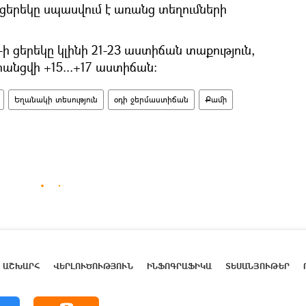
 ցերեկը սպասվում է առանց տեղումների
ի ցերեկը կլինի 21-23 աստիճան տաքություն,
րանցվի +15...+17 աստիճան։
Եղանակի տեսություն
օդի ջերմաստիճան
Քամի
ԱՇԽԱՐՀ
ՎԵՐԼՈՒԾՈՒԹՅՈՒՆ
ԻՆՖՈԳՐԱՖԻԿԱ
ՏԵՍԱՆՅՈՒԹԵՐ