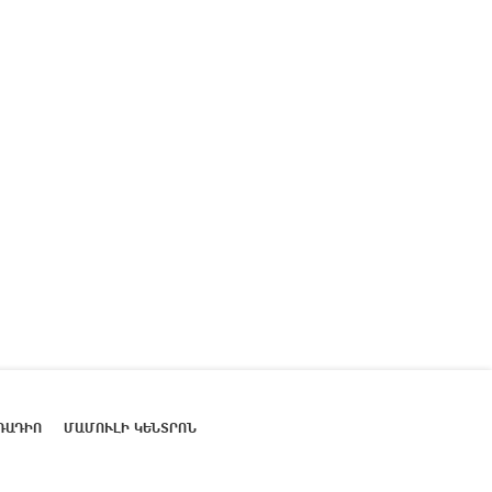
ՌԱԴԻՈ
ՄԱՄՈՒԼԻ ԿԵՆՏՐՈՆ