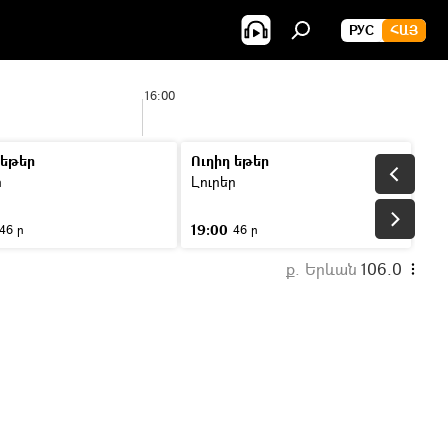
РУС
ՀԱՅ
16:00
 եթեր
Ուղիղ եթեր
ր
Լուրեր
19:00
46 ր
46 ր
ք. Երևան
106.0