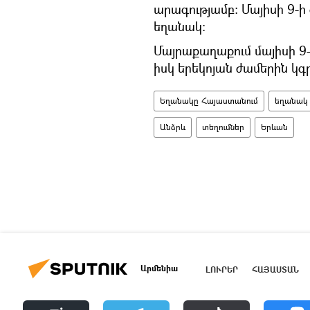
արագությամբ։ Մայիսի 9-ի
եղանակ։
Մայրաքաղաքում մայիսի 9–
իսկ երեկոյան ժամերին կգ
Եղանակը Հայաստանում
եղանակ
Անձրև
տեղումներ
Երևան
Արմենիա
ԼՈՒՐԵՐ
ՀԱՅԱՍՏԱՆ