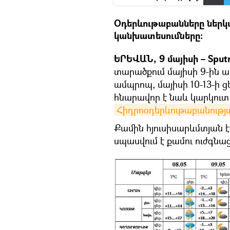
Օդերևութաբանները ներկ
կանխատեսումները։
ԵՐԵՎԱՆ, 9 մայիսի – Sput
տարածքում մայիսի 9-ին ա
ամպրոպ, մայիսի 10-13-ի 
հնարավոր է նաև կարկուտ։
Հիդրոօդերևութաբանությա
Քամին հյուսիսարևմտյան 
սպասվում է քամու ուժգնաց